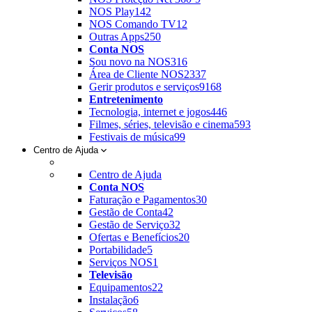
NOS Play
142
NOS Comando TV
12
Outras Apps
250
Conta NOS
Sou novo na NOS
316
Área de Cliente NOS
2337
Gerir produtos e serviços
9168
Entretenimento
Tecnologia, internet e jogos
446
Filmes, séries, televisão e cinema
593
Festivais de música
99
Centro de Ajuda
Centro de Ajuda
Conta NOS
Faturação e Pagamentos
30
Gestão de Conta
42
Gestão de Serviço
32
Ofertas e Benefícios
20
Portabilidade
5
Serviços NOS
1
Televisão
Equipamentos
22
Instalação
6