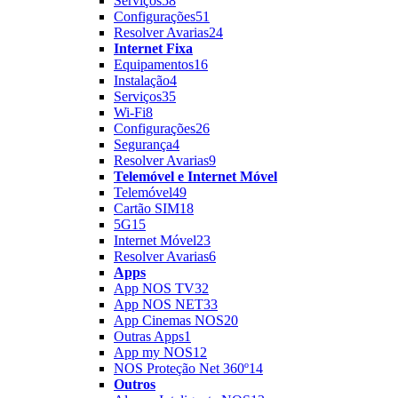
Serviços
58
Configurações
51
Resolver Avarias
24
Internet Fixa
Equipamentos
16
Instalação
4
Serviços
35
Wi-Fi
8
Configurações
26
Segurança
4
Resolver Avarias
9
Telemóvel e Internet Móvel
Telemóvel
49
Cartão SIM
18
5G
15
Internet Móvel
23
Resolver Avarias
6
Apps
App NOS TV
32
App NOS NET
33
App Cinemas NOS
20
Outras Apps
1
App my NOS
12
NOS Proteção Net 360º
14
Outros