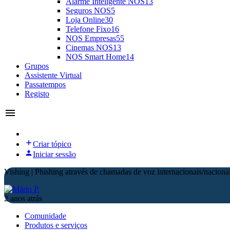
Alarme Inteligente NOS
13
Seguros NOS
5
Loja Online
30
Telefone Fixo
16
NOS Empresas
55
Cinemas NOS
13
NOS Smart Home
14
Grupos
Assistente Virtual
Passatempos
Registo
Criar tópico
Iniciar sessão
Vishing | Phishing através de chamadas de voz internacionais/naciona
2 anos atrás
Comunidade
Produtos e serviços