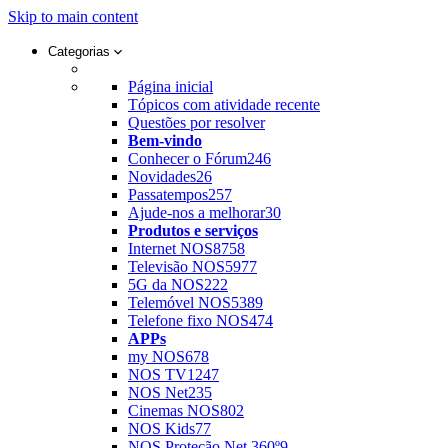
Skip to main content
Categorias
Página inicial
Tópicos com atividade recente
Questões por resolver
Bem-vindo
Conhecer o Fórum
246
Novidades
26
Passatempos
257
Ajude-nos a melhorar
30
Produtos e serviços
Internet NOS
8758
Televisão NOS
5977
5G da NOS
222
Telemóvel NOS
5389
Telefone fixo NOS
474
APPs
my NOS
678
NOS TV
1247
NOS Net
235
Cinemas NOS
802
NOS Kids
77
NOS Proteção Net 360º
9