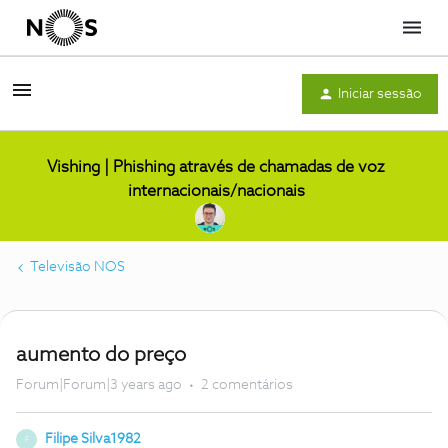
Menu
Iniciar sessão
Vishing | Phishing através de chamadas de voz
internacionais/nacionais
Televisão NOS
aumento do preço
Forum|Forum|3 years ago
2 comentários
Filipe Silva1982
F