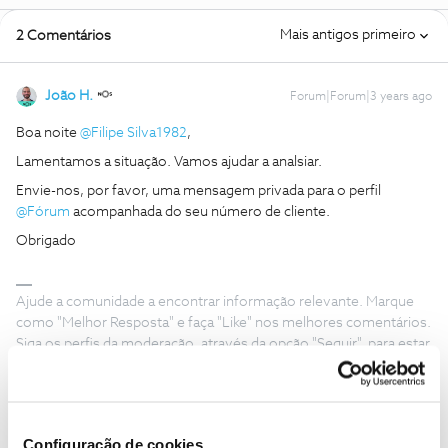
Mais antigos primeiro
2 Comentários
João H.
Forum|Forum|3 years ago
Boa noite
@Filipe Silva1982
,
Lamentamos a situação. Vamos ajudar a analsiar.
Envie-nos, por favor, uma mensagem privada para o perfil
@Fórum
acompanhada do seu número de cliente.
Obrigado
Ajude a comunidade a encontrar informação relevante. Marque
como "Melhor Resposta" e faça "Like" nos melhores comentários.
Siga os perfis da moderação, através da opção "Seguir", para estar
sempre a par das ultimas novidades.
Configuração de cookies