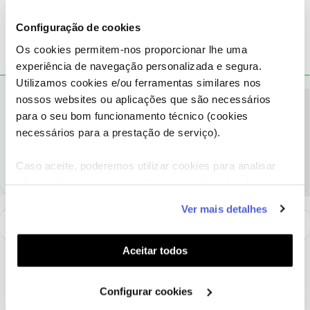
1 pessoa gostou
V
Configuração de cookies
Os cookies permitem-nos proporcionar lhe uma
experiência de navegação personalizada e segura.
Utilizamos cookies e/ou ferramentas similares nos
Vita
AUTOR
RESPOSTA
Forum|Forum|8 years ago
V
nossos websites ou aplicações que são necessários
Precisa de ajuda?
para o seu bom funcionamento técnico (cookies
Já consegui. Liguei para o 16990 e resolveram o problema.
necessários para a prestação de serviço).
1 pessoa gostou
Caso aceite, poderemos utilizar cookies para analisar
informação estatística (cookies de analítica), adaptar
este serviço às suas preferências e apresentar-lhe
Ver mais detalhes
funcionalidades (cookies de personalização e
funcionalidade) e adaptar anúncios aos seus interesses
(cookies de publicidade personalizada). Pode gerir a
Aceitar todos
utilização dos cookies clicando em "
Configurar
Cookies
".
Configurar cookies