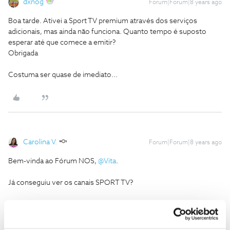
dxnog
Forum|Forum|8 years ago
Boa tarde. Ativei a Sport TV premium através dos serviços
adicionais, mas ainda não funciona. Quanto tempo é suposto
esperar até que comece a emitir?
Obrigada
Costuma ser quase de imediato...
Carolina V.
Forum|Forum|8 years ago
Bem-vinda ao Fórum NOS,
@Vita
.
Já conseguiu ver os canais SPORT TV?
Ajude a comunidade a encontrar informação relevante. Marque
como "Melhor Resposta" e faça "Like" nos melhores comentários.