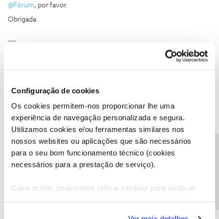
@Fórum
, por favor.
Obrigada
Ajude a comunidade a encontrar informação relevante. Marque
como "Melhor Resposta" e faça "Like" nos melhores comentários.
Configuração de cookies
Os cookies permitem-nos proporcionar lhe uma
Jose Rodrigues
experiência de navegação personalizada e segura.
Forum|Forum|5 years ago
Utilizamos cookies e/ou ferramentas similares nos
@antonio faria
Boa noite, carregue aqui:
@Fórum
e escolha a
nossos websites ou aplicações que são necessários
opção “Enviar Mensagem”
Precisa de ajuda?
para o seu bom funcionamento técnico (cookies
necessários para a prestação de serviço).
Caso aceite, poderemos utilizar cookies para analisar
informação estatística (cookies de analítica), adaptar
este serviço às suas preferências e apresentar-lhe
Ver mais detalhes