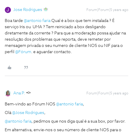
Jose Rodrigues
Forum|Forum|5 years ago
Boa tarde
@antonio faria
Qual é a box que tem instalada ? É
serviço Iris ou UMA ? Tem reiniciado a box desligando
diretamente da corrente ? Para que a moderação possa ajudar na
resolução dos problemas que reporta, deve remeter por
mensagem privada o seu numero de cliente NOS ou NIF para o
perfil
@Fórum
. e aguardar contacto.
Ana P.
Forum|Forum|5 years ago
Bem-vindo ao Fórum NOS
@antonio faria
,
Olá
@Jose Rodrigues
,
@antonio faria
, pedimos que nos diga qual é a sua box, por favor.
Em alternativa, envie-nos o seu número de cliente NOS para o