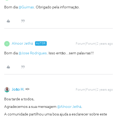
Bom dia
@Guimas
. Obrigado pela informação.
Alnoor Jethá
AUTOR
Forum|Forum|2 years ago
A
Bom dia
@Jose Rodrigues
. Isso então...sem palavras!!!
João H.
Forum|Forum|2 years ago
Boa tarde a todos,
Agradecemos a sua mensagem
@Alnoor Jethá
.
A comunidade partilhou uma boa ajuda a esclarecer sobre este