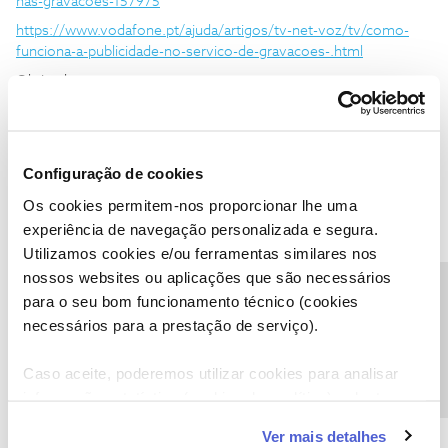
nas-gravacoes-157975
https://www.vodafone.pt/ajuda/artigos/tv-net-voz/tv/como-
funciona-a-publicidade-no-servico-de-gravacoes-.html
Obrigado
Ajude a comunidade do Fórum NOS com “Likes” e “Melhor
Resposta” nas soluções mais úteis. Siga o perfil para acompanhar
Configuração de cookies
dicas, ajuda e novidades do Fórum NOS.
Os cookies permitem-nos proporcionar lhe uma
1 pessoa gostou
A
experiência de navegação personalizada e segura.
Utilizamos cookies e/ou ferramentas similares nos
nossos websites ou aplicações que são necessários
Precisa de ajuda?
para o seu bom funcionamento técnico (cookies
necessários para a prestação de serviço).
Alnoor Jethá
AUTOR
Forum|Forum|2 years ago
A
Caso aceite, poderemos utilizar cookies para analisar
Boa tarde e obrigado caro Jorge Rodrigues pela informação e pela
informação estatística (cookies de analítica), adaptar
noticia. Se possível terá de ser negociado com as operadores e
este serviço às suas preferências e apresentar-lhe
verificar qual delas pode retirar das condições comerciais os
Ver mais detalhes
funcionalidades (cookies de personalização e
anúncios. Cumprimentos.