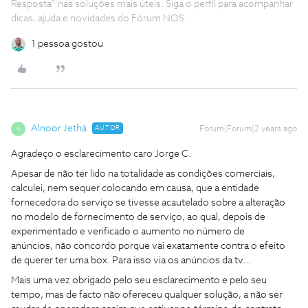
Resposta” nas soluções mais úteis. Siga o perfil para acompanhar
dicas, ajuda e novidades do Fórum NOS.
1 pessoa gostou
Alnoor Jethá
AUTOR
Forum|Forum|2 years ago
A
Agradeço o esclarecimento caro Jorge C.
Apesar de não ter lido na totalidade as condições comerciais,
calculei, nem sequer colocando em causa, que a entidade
fornecedora do serviço se tivesse acautelado sobre a alteração
no modelo de fornecimento de serviço, ao qual, depois de
experimentado e verificado o aumento no número de
anúncios, não concordo porque vai exatamente contra o efeito
de querer ter uma box. Para isso via os anúncios da tv...
Mais uma vez obrigado pelo seu esclarecimento e pelo seu
tempo, mas de facto não ofereceu qualquer solução, a não ser