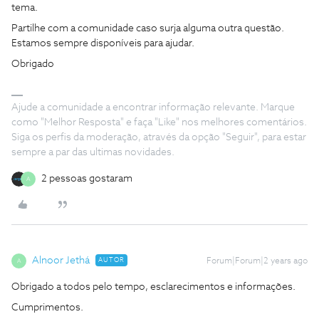
tema.
Partilhe com a comunidade caso surja alguma outra questão.
Estamos sempre disponíveis para ajudar.
Obrigado
Ajude a comunidade a encontrar informação relevante. Marque
como "Melhor Resposta" e faça "Like" nos melhores comentários.
Siga os perfis da moderação, através da opção "Seguir", para estar
sempre a par das ultimas novidades.
2 pessoas gostaram
A
Alnoor Jethá
AUTOR
Forum|Forum|2 years ago
A
Obrigado a todos pelo tempo, esclarecimentos e informações.
Cumprimentos.