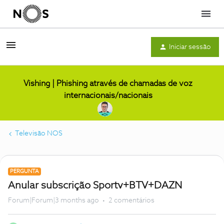
Menu
Iniciar sessão
Vishing | Phishing através de chamadas de voz
internacionais/nacionais
Televisão NOS
PERGUNTA
Anular subscrição Sportv+BTV+DAZN
Forum|Forum|3 months ago
2 comentários