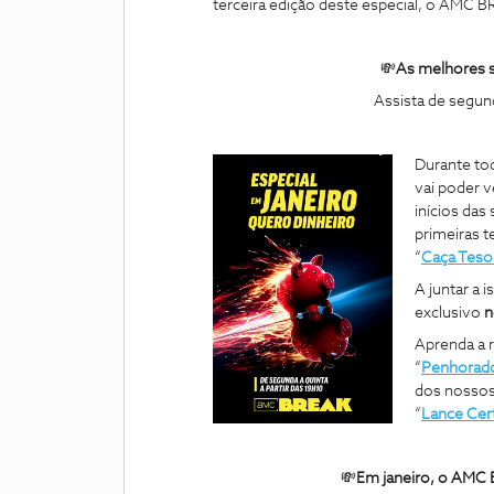
terceira edição deste especial, o AMC BR
💸
As melhores s
Assista de segun
Durante tod
vai poder v
inícios da
primeiras 
“
Caça Teso
A juntar a i
exclusivo
n
Aprenda a 
“
Penhorad
dos nossos 
“
Lance Cer
💸
Em janeiro, o AMC B