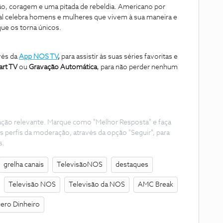
ão, coragem e uma pitada de rebeldia. Americano por
nal celebra homens e mulheres que vivem à sua maneira e
ue os torna únicos.
vés da
App NOS TV
,
para assistir às suas séries favoritas e
art TV
ou
Gravação Automática
, para não perder nenhum
ação relevante. Marque como "Melhor Resposta" e faça
s perfis da moderação, através da opção "Seguir", para
s.
grelha canais
TelevisãoNOS
destaques
Televisão NOS
Televisão da NOS
AMC Break
ero Dinheiro