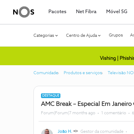
Pacotes
Net Fibra
Móvel 5G
Grupos
As
Categorias
Centro de Ajuda
Vishing | Phish
Comunidade
Produtos e serviços
Televisão NO
DESTAQUE
AMC Break – Especial Em Janeiro
Forum|Forum|7 months ago
1 comentário
6
João H.
Gestor da comunidade