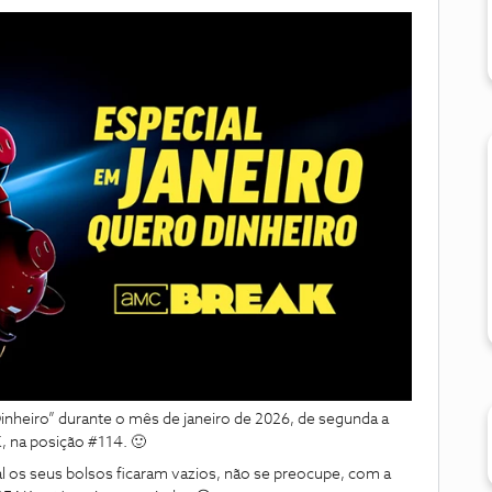
inheiro” durante o mês de janeiro de 2026, de segunda a
, na posição #114. 🙂
l os seus bolsos ficaram vazios, não se preocupe, com a