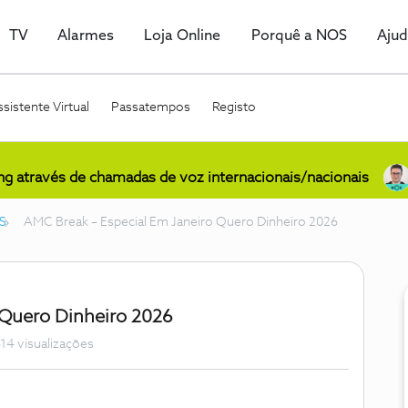
TV
Alarmes
Loja Online
Porquê a NOS
Aju
sistente Virtual
Passatempos
Registo
ing através de chamadas de voz internacionais/nacionais
S
AMC Break – Especial Em Janeiro Quero Dinheiro 2026
 Quero Dinheiro 2026
14 visualizações