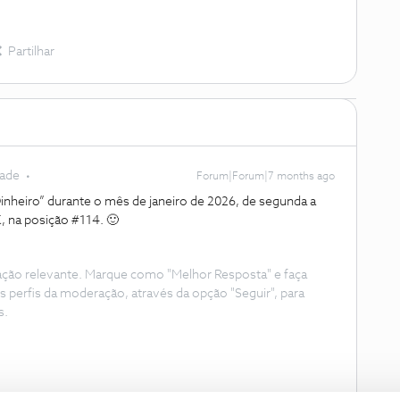
Partilhar
dade
Forum|Forum|7 months ago
inheiro” durante o mês de janeiro de 2026, de segunda a
, na posição #114. 🙂
ação relevante. Marque como "Melhor Resposta" e faça
s perfis da moderação, através da opção "Seguir", para
s.