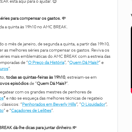
EAK está aqui para o ajudar. 😉
éries para compensar os gastos.
💸
da a quinta às 19h10 no AMC BREAK.
o o mês de janeiro, de segunda a quinta, a partir das 19h10,
er as melhores séries para compensar os gastos. Reviva os
s séries mais emblemáticas do AMC BREAK com a estreia das
temporadas de “
O Preço da História
”, “
Quem Dá Mais?
” e
uros
”.
sto,
todas as quintas-feiras às 19h10
, estreiam-se em
ovos episódios
de “
Quem Dá Mais?
".
regatear com os grandes mestres de penhores de
os
”
e não se esqueça das melhores técnicas de regateio
clássicos: “
Penhorados em Beverly Hills
”, ”
O Liquidador
”,
to
” e “
Caçadores de Leilões
”.
REAK dá-lhe dicas para juntar dinheiro.
💸