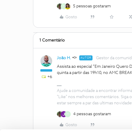
5 pessoas gostaram
M
Gosto
1 Comentário
João H.
Gestor da comuni
AUTOR
Assista ao especial “Em Janeiro Quero D
quinta a partir das 19h10, no AMC BREAK
+6
Ajude a comunidade a encontrar inform
"Like" nos melhores comentários. Siga o
estar sempre a par das ultimas novidade
4 pessoas gostaram
M
Gosto