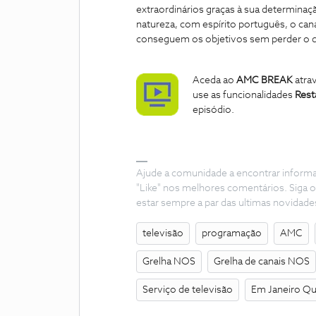
extraordinários graças à sua determinaç
natureza, com espírito português, o ca
conseguem os objetivos sem perder o q
Aceda ao
AMC BREAK
atra
use as funcionalidades
Rest
episódio.
Ajude a comunidade a encontrar inform
"Like" nos melhores comentários. Siga o
estar sempre a par das ultimas novidade
televisão
programação
AMC
Grelha NOS
Grelha de canais NOS
Serviço de televisão
Em Janeiro Qu