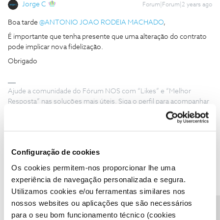
Jorge C
Forum|Forum|2 years ago
Boa tarde
@ANTONIO JOAO RODEIA MACHADO
,
É importante que tenha presente que uma alteração do contrato
pode implicar nova fidelização.
Obrigado
Ajude a comunidade do Fórum NOS com “Likes” e “Melhor
Resposta” nas soluções mais úteis. Siga o perfil para acompanhar
dicas, ajuda e novidades do Fórum NOS.
1 pessoa gostou
Configuração de cookies
Os cookies permitem-nos proporcionar lhe uma
experiência de navegação personalizada e segura.
João H.
Forum|Forum|2 years ago
Utilizamos cookies e/ou ferramentas similares nos
nossos websites ou aplicações que são necessários
Boa noite,
para o seu bom funcionamento técnico (cookies
Agradecemos a sua mensagem
@ANTONIO JOAO RODEIA