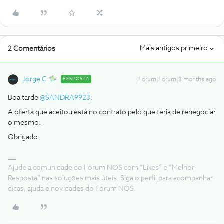
Mais antigos primeiro
2 Comentários
Jorge C
RESPOSTA
Forum|Forum|3 months ago
Boa tarde ​
@SANDRA9923
,
A oferta que aceitou está no contrato pelo que teria de renegociar
o mesmo.
Obrigado.
Ajude a comunidade do Fórum NOS com “Likes” e “Melhor
Resposta” nas soluções mais úteis. Siga o perfil para acompanhar
dicas, ajuda e novidades do Fórum NOS.