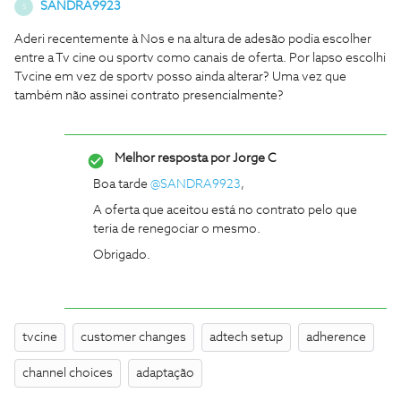
SANDRA9923
S
Aderi recentemente à Nos e na altura de adesão podia escolher
entre a Tv cine ou sportv como canais de oferta. Por lapso escolhi
Tvcine em vez de sportv posso ainda alterar? Uma vez que
também não assinei contrato presencialmente?
Melhor resposta por
Jorge C
Boa tarde ​
@SANDRA9923
,
A oferta que aceitou está no contrato pelo que
teria de renegociar o mesmo.
Obrigado.
tvcine
customer changes
adtech setup
adherence
channel choices
adaptação