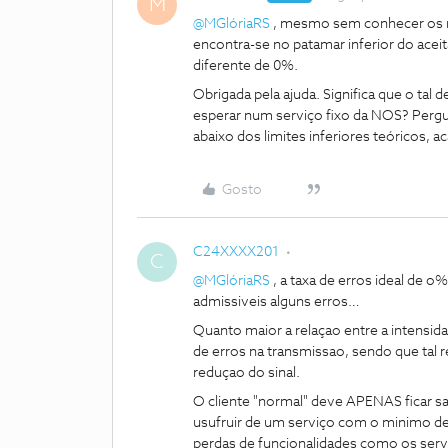
M
@MGlóriaRS
, mesmo sem conhecer os niv
encontra-se no patamar inferior do acei
diferente de 0%.
Obrigada pela ajuda. Significa que o tal
esperar num serviço fixo da NOS? Pergu
abaixo dos limites inferiores teóricos, 
Gosto
C24XXXX201
C
@MGlóriaRS
, a taxa de erros ideal de o
admissiveis alguns erros…
Quanto maior a relaçao entre a intensida
de erros na transmissao, sendo que tal 
reduçao do sinal.
O cliente "normal" deve APENAS ficar sa
usufruir de um serviço com o minimo d
perdas de funcionalidades como os servi