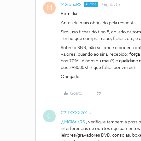
MGlóriaRS
Gigabyte
AUTOR
M
Bom dia.
Antes de mais obrigado pela resposta.
Sim, uso fichas do tipo F, do lado da tom
Tenho que comprar cabo, fichas, etc, e 
Sobre o SNR, não sei onde o poderia ob
valores, quando ao sinal recebido:
força 
dos 70% - é bom ou mau?) e
qualidade d
dos 298000KHz que falha, por vezes).
Obrigado.
Gosto
C24XXXX201
C
@MGlóriaRS
, verifique tambem a possib
interferencias de outrtos equipamentos 
leirores/gravadores DVD, consolas, boxe