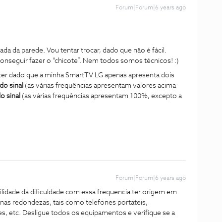
Forum|Forum|6 years ago
ada da parede. Vou tentar trocar, dado que não é fácil.
conseguir fazer o “chicote”. Nem todos somos técnicos! :)
ter dado que a minha SmartTV LG apenas apresenta dois
do sinal
(as várias frequências apresentam valores acima
o sinal
(as várias frequências apresentam 100%, excepto a
Forum|Forum|6 years ago
ilidade da dificuldade com essa frequencia ter origem em
nas redondezas, tais como telefones portateis,
s, etc. Desligue todos os equipamentos e verifique se a