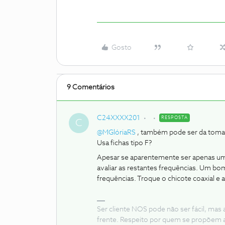
Gosto
9 Comentários
C24XXXX201
RESPOSTA
C
@MGlóriaRS
, também pode ser da tomada
Usa fichas tipo F?
Apesar se aparentemente ser apenas uma 
avaliar as restantes frequências. Um bo
frequências. Troque o chicote coaxial e 
Ser cliente NOS pode não ser fácil, mas
frente. Respeito por quem se propõem 