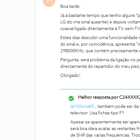
M
Boa tarde.
Já à bastante tempo que tenho alguns “
LG diz-me sinal ausente) e depois volta
coaxial ligado directamente à TV, sem T
Estes dias descobri uma funcionalidade
do sinal e, por coincidência, apresenta “
298000KHz, que contém precisamente o
Pergunta: será problema da ligação no 
directamente do repartidor do meu piso,
Obrigado!
Melhor resposta por
C24XXXX
@MGlóriaRS
, também pode ser da t
televisor. Usa fichas tipo F?
Apesar se aparentemente ser apena
será boa ideia avaliar as restantes
de SNR das varias frequências. Troq