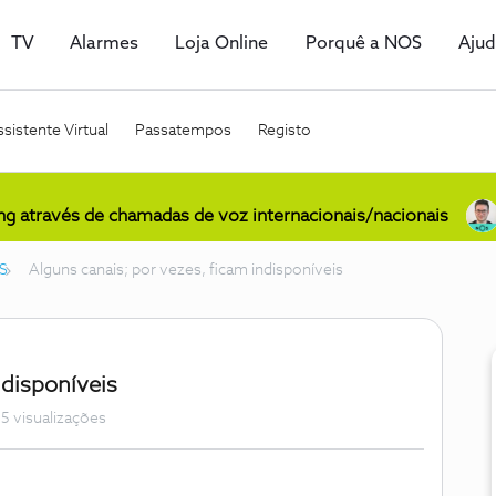
TV
Alarmes
Loja Online
Porquê a NOS
Aju
sistente Virtual
Passatempos
Registo
ing através de chamadas de voz internacionais/nacionais
S
Alguns canais; por vezes, ficam indisponíveis
ndisponíveis
5 visualizações