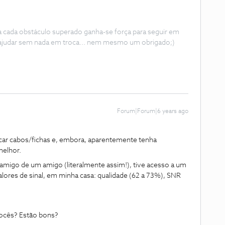
 a cada obstáculo superado ganha-se força para seguir em
ajudar sem nada em troca... nem mesmo um obrigado;)
Forum|Forum|6 years ago
ocar cabos/fichas e, embora, aparentemente tenha
melhor.
amigo de um amigo (literalmente assim!), tive acesso a um
lores de sinal, em minha casa: qualidade (62 a 73%), SNR
vocês? Estão bons?