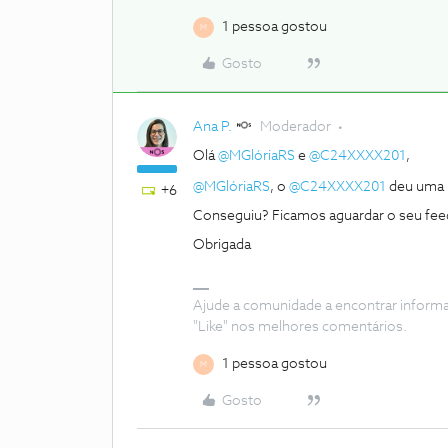
1 pessoa gostou
M
Gosto
Ana P.
Moderador
Olá
@MGlóriaRS
e
@C24XXXX201
,
@MGlóriaRS
, o
@C24XXXX201
deu uma 
+6
Conseguiu? Ficamos aguardar o seu fe
Obrigada
Ajude a comunidade a encontrar inform
"Like" nos melhores comentários.
1 pessoa gostou
M
Gosto