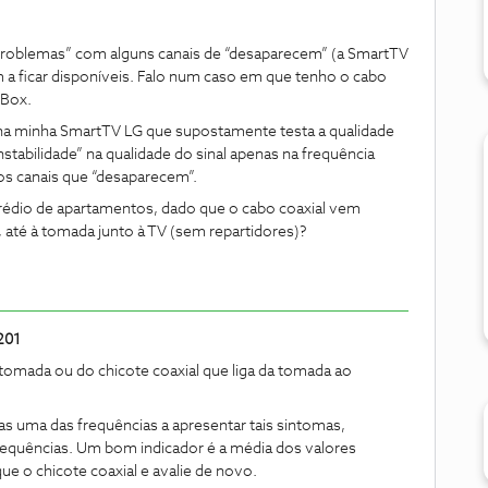
problemas” com alguns canais de “desaparecem” (a SmartTV
m a ficar disponíveis. Falo num caso em que tenho o cabo
VBox.
 na minha SmartTV LG que supostamente testa a qualidade
instabilidade” na qualidade do sinal apenas na frequência
s canais que “desaparecem”.
prédio de apartamentos, dado que o cabo coaxial vem
 até à tomada junto à TV (sem repartidores)?
201
omada ou do chicote coaxial que liga da tomada ao
s uma das frequências a apresentar tais sintomas,
 frequências. Um bom indicador é a média dos valores
ue o chicote coaxial e avalie de novo.