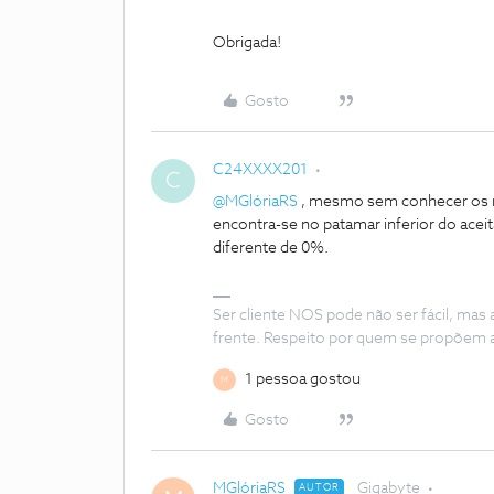
Obrigada!
Gosto
C24XXXX201
C
@MGlóriaRS
, mesmo sem conhecer os niv
encontra-se no patamar inferior do acei
diferente de 0%.
Ser cliente NOS pode não ser fácil, mas
frente. Respeito por quem se propõem 
1 pessoa gostou
M
Gosto
MGlóriaRS
Gigabyte
AUTOR