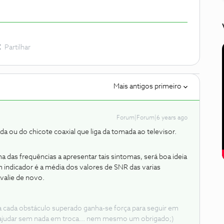
Partilhar
Mais antigos primeiro
Forum|Forum|6 years ago
 ou do chicote coaxial que liga da tomada ao televisor.
das frequências a apresentar tais sintomas, será boa ideia
m indicador é a média dos valores de SNR das varias
avalie de novo.
 a cada obstáculo superado ganha-se força para seguir em
ajudar sem nada em troca... nem mesmo um obrigado;)