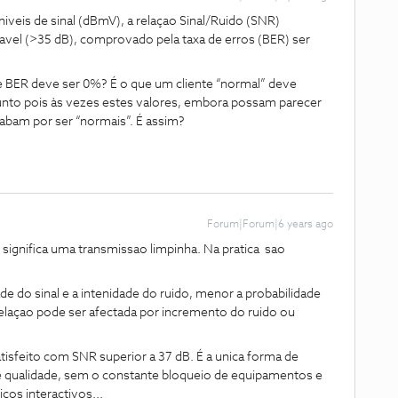
eis de sinal (dBmV), a relaçao Sinal/Ruido (SNR)
tavel (>35 dB), comprovado pela taxa de erros (BER) ser
 de BER deve ser 0%? É o que um cliente “normal” deve
nto pois às vezes estes valores, embora possam parecer
acabam por ser “normais”. É assim?
Forum|Forum|6 years ago
% significa uma transmissao limpinha. Na pratica sao
de do sinal e a intenidade do ruido, menor a probabilidade
relaçao pode ser afectada por incremento do ruido ou
tisfeito com SNR superior a 37 dB. É a unica forma de
e qualidade, sem o constante bloqueio de equipamentos e
ços interactivos...