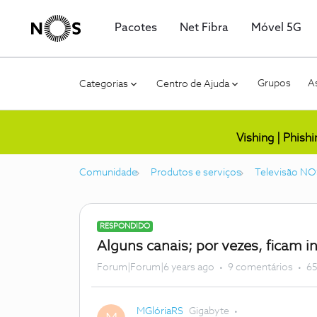
Pacotes
Net Fibra
Móvel 5G
Grupos
As
Categorias
Centro de Ajuda
Vishing | Phish
Comunidade
Produtos e serviços
Televisão NO
RESPONDIDO
Alguns canais; por vezes, ficam i
Forum|Forum|6 years ago
9 comentários
65
MGlóriaRS
Gigabyte