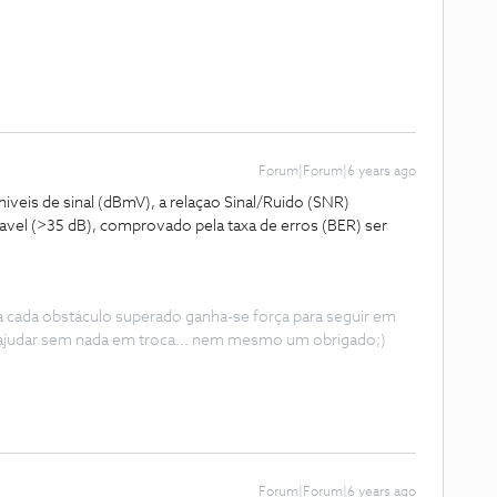
Forum|Forum|6 years ago
eis de sinal (dBmV), a relaçao Sinal/Ruido (SNR)
tavel (>35 dB), comprovado pela taxa de erros (BER) ser
 a cada obstáculo superado ganha-se força para seguir em
ajudar sem nada em troca... nem mesmo um obrigado;)
Forum|Forum|6 years ago