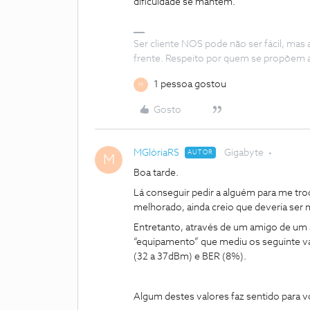
dificuldade se mantem.
Ser cliente NOS pode não ser fácil, mas
frente. Respeito por quem se propõem 
1 pessoa gostou
M
Gosto
MGlóriaRS
Gigabyte
AUTOR
M
Boa tarde.
Lá conseguir pedir a alguém para me tr
melhorado, ainda creio que deveria ser 
Entretanto, através de um amigo de um 
“equipamento” que mediu os seguinte va
(32 a 37dBm) e BER (8%).
Algum destes valores faz sentido para 