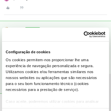
t3mujin
RESPOSTA
Forum|Forum|9 years ago
Há sempre a hipótese de ir às configurações da box e repôr as
configurações originais, mais isso vai implicar ficar sem as
gravações (tal como se tiverem que trocar a box).
Configuração de cookies
Os cookies permitem-nos proporcionar lhe uma
https://about.me/joaoalmeida
experiência de navegação personalizada e segura.
Utilizamos cookies e/ou ferramentas similares nos
1 pessoa gostou
nossos websites ou aplicações que são necessários
Precisa de ajuda?
para o seu bom funcionamento técnico (cookies
necessários para a prestação de serviço).
Ana M.
Forum|Forum|9 years ago
Caso aceite, poderemos utilizar cookies para analisar
informação estatística (cookies de analítica), adaptar
Olá Joao Santos, bem-vindo ao Fórum!