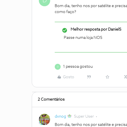
D
Bom dia, tenho nos por satélite e preci
como faço?
Melhor resposta por
DanielS
Passe numa loja NOS
1 pessoa gostou
D
Gosto
2 Comentários
dxnog
Super User
Bom dia, tenho nos por satélite e preci