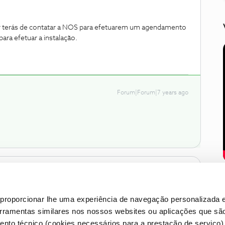
lar terás de contatar a NOS para efetuarem um agendamento
ara efetuar a instalação.
Forum|Forum|7 years ago
proporcionar lhe uma experiência de navegação personalizada e
erramentas similares nos nossos websites ou aplicações que sã
nto técnico (cookies necessários para a prestação de serviço)