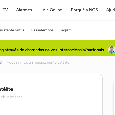
TV
Alarmes
Loja Online
Porquê a NOS
Aju
sistente Virtual
Passatempos
Registo
ing através de chamadas de voz internacionais/nacionais
S
Adquirir mais um equipamento satélite
télite
 visualizações