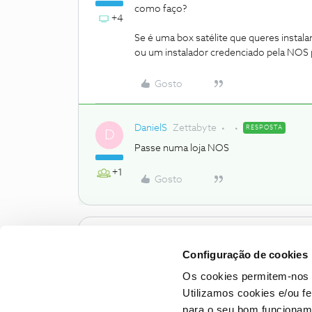
como faço?
+4
Se é uma box satélite que queres insta
ou um instalador credenciado pela NOS p
Gosto
DanielS
Zettabyte
RESPOSTA
D
Passe numa loja NOS
+1
Gosto
Configuração de cookies
Os cookies permitem-nos 
Utilizamos cookies e/ou f
para o seu bom funcioname