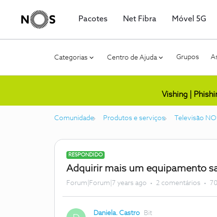
Pacotes
Net Fibra
Móvel 5G
Grupos
As
Categorias
Centro de Ajuda
Vishing | Phish
Comunidade
Produtos e serviços
Televisão NO
RESPONDIDO
Adquirir mais um equipamento sa
Forum|Forum|7 years ago
2 comentários
70
Daniela. Castro
Bit