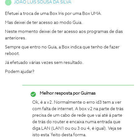
JOÃO LUÍS SOUSA DA SILVA
J
Efetuei a troca de uma Box Iris por uma Box UMA.
Mas deixei de ter acesso ao modo Guia.
Neste momento deixei de ter acesso aos programas de dias
anteriores.
Sempre que entro no Guia, a Box indica que tenho de fazer
reboot.
Já efetuado várias vezes sem resultado.
Podem ajudar?
Melhor resposta por
Guimas
Ok, é a v2. Normalmente o erro id3 tem a ver
com falta de internet. A box v2 na parte de trás
precisa de um cabo de rede que vai até á parte
de trás do router e encaixa numa entrada que
diga LAN (LAN1 ou ou 3 ou 4, é igual). Veja se
isto esta´feito desta forma.