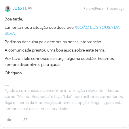
João H.
Forum|Forum|3 years ago
Boa tarde,
Lamentamos a situação que descreve
@JOÃO LUÍS SOUSA DA
SILVA
.
Pedimos desculpa pela demora na nossa intervenção.
A comunidade prestou uma boa ajuda sobre este tema.
Por favor, fale connosco se surgir alguma questão. Estamos
sempre disponíveis para ajudar.
Obrigado
Ajude a comunidade a encontrar informação relevante. Marque
como "Melhor Resposta" e faça "Like" nos melhores comentários.
Siga os perfis da moderação, através da opção "Seguir", para estar
sempre a par das ultimas novidades.