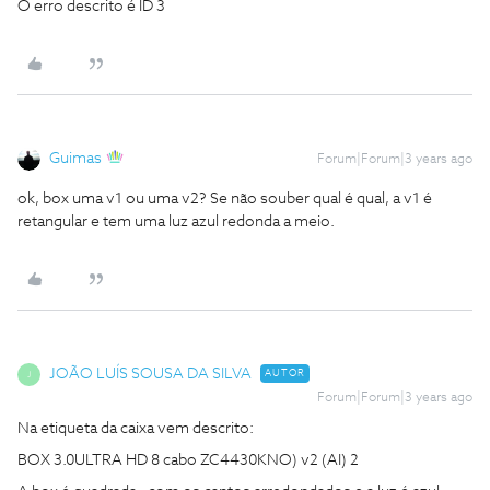
O erro descrito é ID 3
Guimas
Forum|Forum|3 years ago
ok, box uma v1 ou uma v2? Se não souber qual é qual, a v1 é
retangular e tem uma luz azul redonda a meio.
JOÃO LUÍS SOUSA DA SILVA
AUTOR
J
Forum|Forum|3 years ago
Na etiqueta da caixa vem descrito:
BOX 3.0ULTRA HD 8 cabo ZC4430KNO) v2 (AI) 2