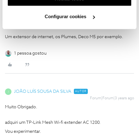
Eu fiz a instalação sem qualquer problema. A situação vai repetir-
utilização dos cookies clicando em "
Configurar
se quando substituir Box IRIS que tenho na sala.
Cookies
".
Configurar cookies
Existe algum aparelho que converta o sinal wifi em RJ45?
Um extensor de internet, os Plumes, Deco M5 por exemplo.
1 pessoa gostou
JOÃO LUÍS SOUSA DA SILVA
AUTOR
J
Forum|Forum|3 years ago
Muito Obrigado.
adquiri um TP-Link Mesh Wi-fi extender AC 1200.
Vou experimentar.