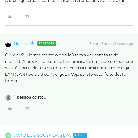
A box é quadrada , com os cantos arredondados e a luz é azul.
Guimas
RESPOSTA
Forum|Forum|3 years ago
Ok, é a v2. Normalmente o erro id3 tem a ver com falta de
internet. A box v2 na parte de trás precisa de um cabo de rede que
vai até á parte de trás do router e encaixa numa entrada que diga
LAN (LAN1 ou ou 3 ou 4, é igual). Veja se isto esta´feito desta
forma.
1 pessoa gostou
JOÃO LUÍS SOUSA DA SILVA
AUTOR
J