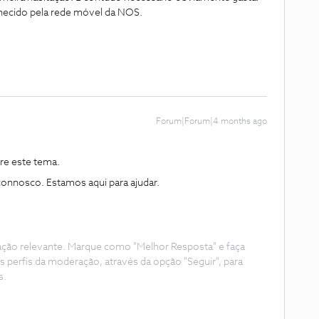
necido pela rede móvel da NOS.
Forum|Forum|4 months ago
re este tema.
 connosco. Estamos aqui para ajudar.
ação relevante. Marque como "Melhor Resposta" e faça
s perfis da moderação, através da opção "Seguir", para
s.