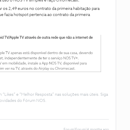
ixa uso o NOS TV simples e faço chromecast.
 os 2,49 euros no contrato da primeira habitação para
e fazia hotspot pertencia ao contrato da primeira
Likes” e “Melhor Resposta” nas soluções mais úteis. Siga
e novidades do Fórum NOS.
Forum|Forum|4 months ago