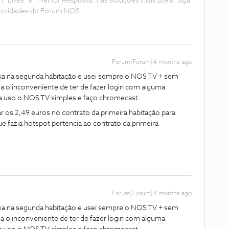
Likes” e “Melhor Resposta” nas soluções mais úteis. Siga
e novidades do Fórum NOS.
Forum|Forum|4 months ago
fixa na segunda habitação e usei sempre o NOS TV + sem
a o inconveniente de ter de fazer login com alguma
ixa uso o NOS TV simples e faço chromecast.
 os 2,49 euros no contrato da primeira habitação para
e fazia hotspot pertencia ao contrato da primeira
Forum|Forum|4 months ago
fixa na segunda habitação e usei sempre o NOS TV + sem
a o inconveniente de ter de fazer login com alguma