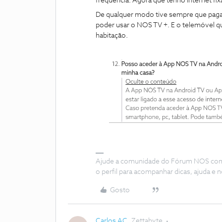
frequência. Agora que tenho Internet f
De qualquer modo tive sempre que pagar
poder usar o NOS TV +. E o telemóvel qu
habitação.
Ajude a comunidade do Fórum NOS com “
o perfil para acompanhar dicas, ajuda 
Gosto
Carlos AC
Zettabyte