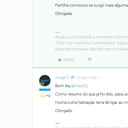
Partilhe connosco se surgir mais algum
Obrigada
Ajude a comunidade a encontrar inform
"Like" nos melhores comentários. Siga o
estar sempre a par das últimas novidade
Gosto
Jorge C
Super User
Bom dia ​
@lmac69
,
Como resumo do que já foi dito, para 
+4
Numa outra habitação teria de ligar ao 
Obrigado.