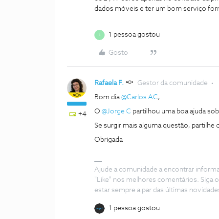
dados móveis e ter um bom serviço for
1 pessoa gostou
L
Gosto
Rafaela F.
Gestor da comunidade
Bom dia ​
@Carlos AC
,
O ​
@Jorge C
partilhou uma boa ajuda sob
+4
Se surgir mais alguma questão, partilhe
Obrigada
Ajude a comunidade a encontrar inform
"Like" nos melhores comentários. Siga o
estar sempre a par das últimas novidade
1 pessoa gostou