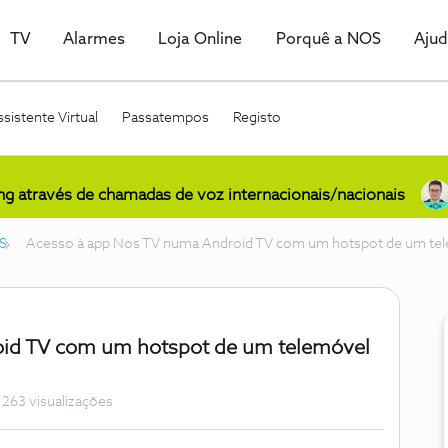
TV
Alarmes
Loja Online
Porquê a NOS
Aju
sistente Virtual
Passatempos
Registo
ing através de chamadas de voz internacionais/nacionais
S
Acesso à app Nos TV numa Android TV com um hotspot de um t
id TV com um hotspot de um telemóvel
263 visualizações