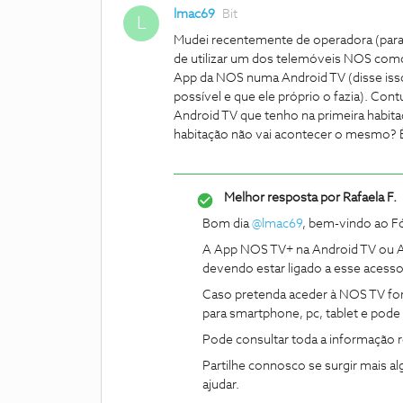
lmac69
Bit
L
Mudei recentemente de operadora (para 
de utilizar um dos telemóveis NOS como
App da NOS numa Android TV (disse iss
possível e que ele próprio o fazia). Co
Android TV que tenho na primeira habit
habitação não vai acontecer o mesmo? 
Melhor resposta por
Rafaela F.
Bom dia ​
@lmac69
, bem-vindo ao 
A App NOS TV+ na Android TV ou Ap
devendo estar ligado a esse acesso
Caso pretenda aceder à NOS TV fora
para smartphone, pc, tablet e pode
Pode consultar toda a informação
Partilhe connosco se surgir mais 
ajudar.