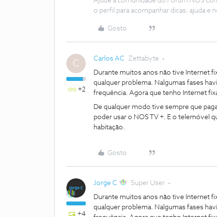
Ajude a comunidade do Fórum NOS com “
o perfil para acompanhar dicas, ajuda 
Gosto
Carlos AC
Zettabyte
C
Durante muitos anos não tive Internet 
qualquer problema. Nalgumas fases havi
+2
frequência. Agora que tenho Internet f
De qualquer modo tive sempre que pagar
poder usar o NOS TV +. E o telemóvel qu
habitação.
Gosto
Jorge C
Super User
Durante muitos anos não tive Internet 
qualquer problema. Nalgumas fases havi
+4