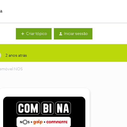
da
Criar tópico
Iniciar sessão
2 anos atrás
elemóvel NOS