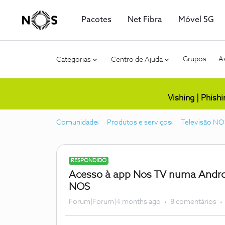
Pacotes
Net Fibra
Móvel 5G
Grupos
As
Categorias
Centro de Ajuda
Vishing | Phish
Comunidade
Produtos e serviços
Televisão NO
RESPONDIDO
Acesso à app Nos TV numa Andro
NOS
Forum|Forum|4 months ago
8 comentários