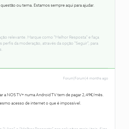
a questão ou tema. Estamos sempre aqui para ajudar.
ação relevante. Marque como "Melhor Resposta" e faça
s perfis da moderação, através da opção "Seguir", para
s.
Forum|Forum|4 months ago
usar a NOS TV+ numa Android TV tem de pagar 2,49€/mês.
mesmo acesso de internet o que é impossível.