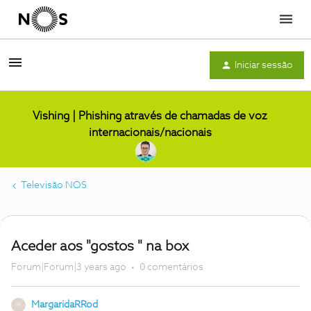
Menu
Iniciar sessão
Vishing | Phishing através de chamadas de voz
internacionais/nacionais
Televisão NOS
Aceder aos "gostos " na box
Forum|Forum|3 years ago
0 comentários
MargaridaRRod
M