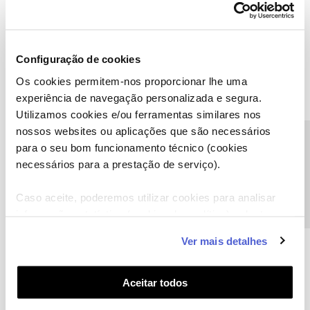
Configuração de cookies
Os cookies permitem-nos proporcionar lhe uma
experiência de navegação personalizada e segura.
Utilizamos cookies e/ou ferramentas similares nos
nossos websites ou aplicações que são necessários
Precisa de ajuda?
para o seu bom funcionamento técnico (cookies
necessários para a prestação de serviço).
A poupança que COMBINA
Caso aceite, poderemos utilizar cookies para analisar
informação estatística (cookies de analítica), adaptar
este serviço às suas preferências e apresentar-lhe
Ver mais detalhes
funcionalidades (cookies de personalização e
funcionalidade) e adaptar anúncios aos seus interesses
(cookies de publicidade personalizada). Pode gerir a
Aceitar todos
utilização dos cookies clicando em "
Configurar