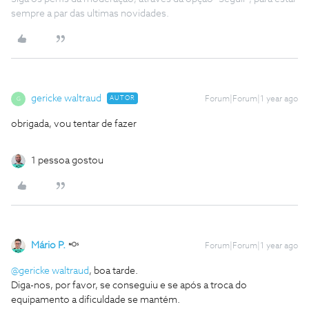
sempre a par das ultimas novidades.
gericke waltraud
AUTOR
Forum|Forum|1 year ago
G
obrigada, vou tentar de fazer
1 pessoa gostou
Mário P.
Forum|Forum|1 year ago
@gericke waltraud
, boa tarde.
Diga-nos, por favor, se conseguiu e se após a troca do
equipamento a dificuldade se mantém.