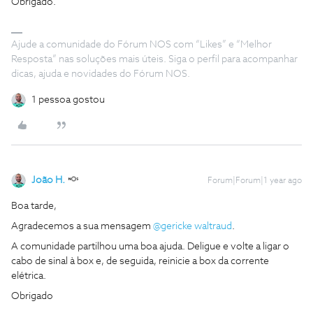
Obrigado.
Ajude a comunidade do Fórum NOS com “Likes” e “Melhor
Resposta” nas soluções mais úteis. Siga o perfil para acompanhar
dicas, ajuda e novidades do Fórum NOS.
1 pessoa gostou
João H.
Forum|Forum|1 year ago
Boa tarde,
Agradecemos a sua mensagem ​
@gericke waltraud
.
A comunidade partilhou uma boa ajuda. Deligue e volte a ligar o
cabo de sinal à box e, de seguida, reinicie a box da corrente
elétrica.
Obrigado