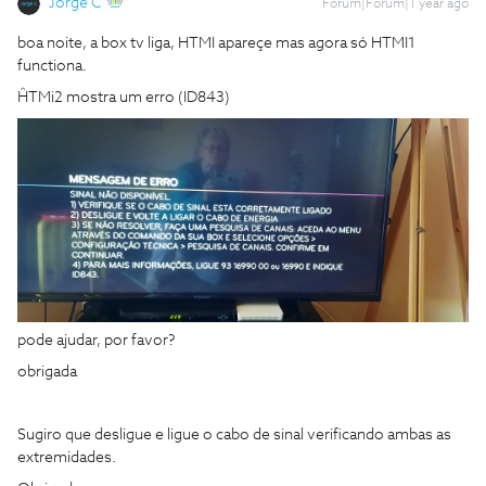
Jorge C
Forum|Forum|1 year ago
boa noite, a box tv liga, HTMI apareçe mas agora só HTMI1
functiona.
ĤTMi2 mostra um erro (ID843)
pode ajudar, por favor?
obrigada
Sugiro que desligue e ligue o cabo de sinal verificando ambas as
extremidades.