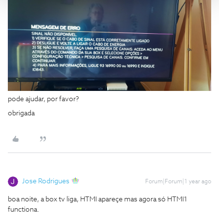
pode ajudar, por favor?
obrigada
Jose Rodrigues
Forum|Forum|1 year ago
boa noite, a box tv liga, HTMI apareçe mas agora só HTMI1
functiona.