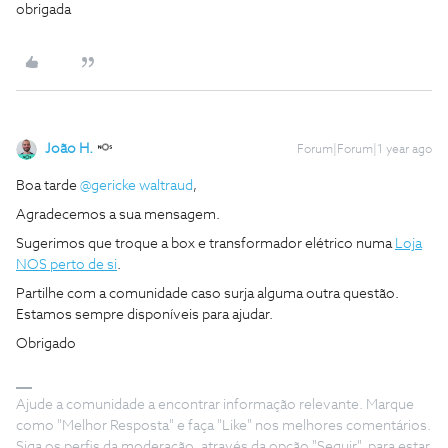
obrigada
João H.
Forum|Forum|1 year ago
Boa tarde ​
@gericke waltraud
,
Agradecemos a sua mensagem.
Sugerimos que troque a box e transformador elétrico numa
Loja
NOS perto de si
.
Partilhe com a comunidade caso surja alguma outra questão.
Estamos sempre disponíveis para ajudar.
Obrigado
Ajude a comunidade a encontrar informação relevante. Marque
como "Melhor Resposta" e faça "Like" nos melhores comentários.
Siga os perfis da moderação, através da opção "Seguir", para estar