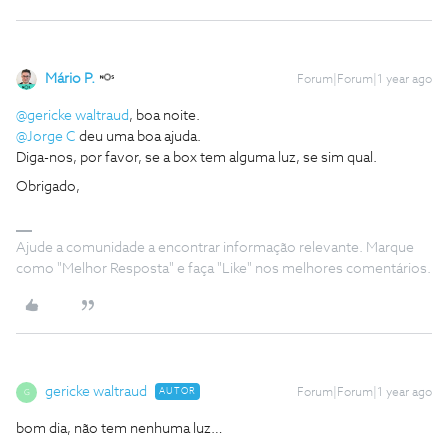
Mário P.
Forum|Forum|1 year ago
@gericke waltraud
, boa noite.
@Jorge C
deu uma boa ajuda.
Diga-nos, por favor, se a box tem alguma luz, se sim qual.
Obrigado,
Ajude a comunidade a encontrar informação relevante. Marque
como "Melhor Resposta" e faça "Like" nos melhores comentários.
gericke waltraud
AUTOR
Forum|Forum|1 year ago
G
bom dia, não tem nenhuma luz…