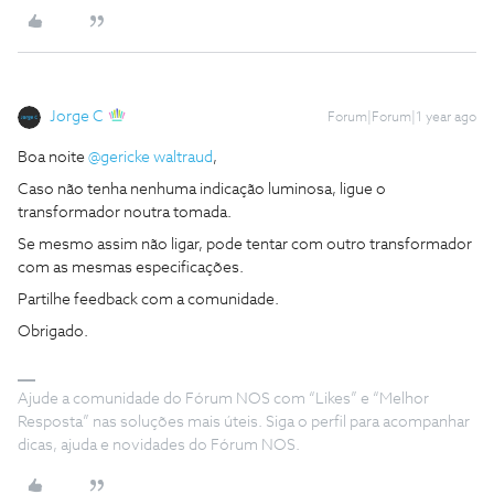
Jorge C
Forum|Forum|1 year ago
Boa noite ​
@gericke waltraud
,
Caso não tenha nenhuma indicação luminosa, ligue o
transformador noutra tomada.
Se mesmo assim não ligar, pode tentar com outro transformador
com as mesmas especificações.
Partilhe feedback com a comunidade.
Obrigado.
Ajude a comunidade do Fórum NOS com “Likes” e “Melhor
Resposta” nas soluções mais úteis. Siga o perfil para acompanhar
dicas, ajuda e novidades do Fórum NOS.