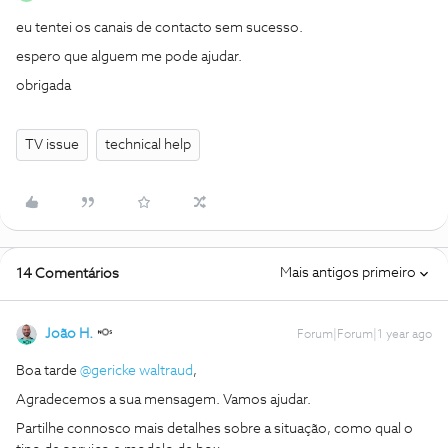
eu tentei os canais de contacto sem sucesso.
espero que alguem me pode ajudar.
obrigada
TV issue
technical help
Mais antigos primeiro
14 Comentários
João H.
Forum|Forum|1 year ago
Boa tarde ​
@gericke waltraud
,
Agradecemos a sua mensagem. Vamos ajudar.
Partilhe connosco mais detalhes sobre a situação, como qual o