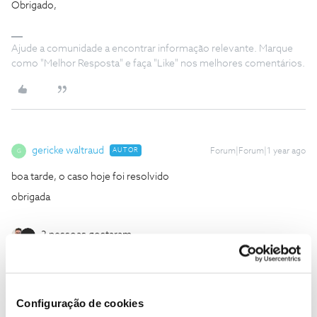
Obrigado,
Ajude a comunidade a encontrar informação relevante. Marque
como "Melhor Resposta" e faça "Like" nos melhores comentários.
gericke waltraud
AUTOR
Forum|Forum|1 year ago
G
boa tarde, o caso hoje foi resolvido
obrigada
2 pessoas gostaram
Configuração de cookies