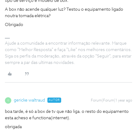
tipo de serviço e modelo de box.
A box não acende qualquer luz? Testou o equipamento ligado
noutra tomada elétrica?
Obrigado
Ajude a comunidade a encontrar informação relevante. Marque
como "Melhor Resposta" e faça "Like" nos melhores comentários.
Siga os perfis da moderação, através da opção "Seguir", para estar
sempre a par das ultimas novidades.
gericke waltraud
AUTOR
Forum|Forum|1 year ago
G
boa tarde, é só a box de tv que não liga. o resto do equipamento
esta acheso e functiona(internet).
obrigada