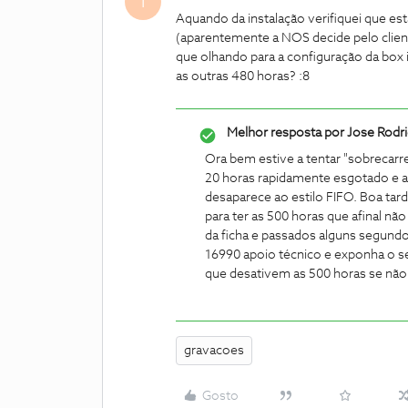
T
Aquando da instalação verifiquei que est
(aparentemente a NOS decide pelo clien
que olhando para a configuração da box 
as outras 480 horas? :8
Melhor resposta por
Jose Rodr
Ora bem estive a tentar "sobrecarr
20 horas rapidamente esgotado e a 
desaparece ao estilo FIFO.
Boa tard
para ter as 500 horas que afinal nã
da ficha e passados alguns segundos 
16990 apoio técnico e exponha o se
que desativem as 500 horas se não 
gravacoes
Gosto