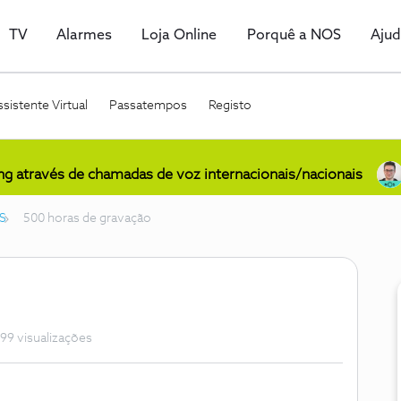
TV
Alarmes
Loja Online
Porquê a NOS
Aju
sistente Virtual
Passatempos
Registo
ing através de chamadas de voz internacionais/nacionais
S
500 horas de gravação
99 visualizações