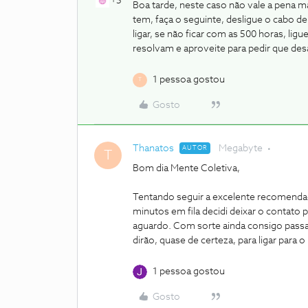
+5
Boa tarde, neste caso não vale a pena ma
tem, faça o seguinte, desligue o cabo d
ligar, se não ficar com as 500 horas, li
resolvam e aproveite para pedir que des
1 pessoa gostou
T
Gosto
Thanatos
Megabyte
AUTOR
T
Bom dia Mente Coletiva,
Tentando seguir a excelente recomendaçã
minutos em fila decidi deixar o contato
aguardo. Com sorte ainda consigo pass
dirão, quase de certeza, para ligar para o
1 pessoa gostou
Gosto