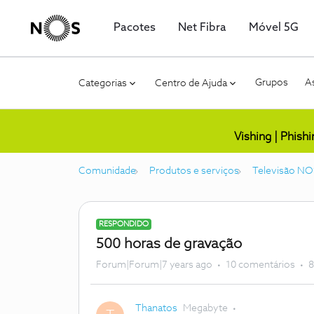
Pacotes
Net Fibra
Móvel 5G
Grupos
As
Categorias
Centro de Ajuda
Vishing | Phish
Comunidade
Produtos e serviços
Televisão NO
RESPONDIDO
500 horas de gravação
Forum|Forum|7 years ago
10 comentários
8
Thanatos
Megabyte