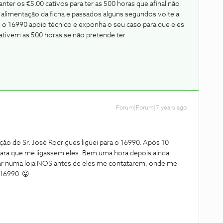
nter os €5.00 cativos para ter as 500 horas que afinal não
e alimentação da ficha e passados alguns segundos volte a
gue o 16990 apoio técnico e exponha o seu caso para que eles
ativem as 500 horas se não pretende ter.
Forum|Forum|7 years ago
o do Sr. José Rodrigues liguei para o 16990. Após 10
 para que me ligassem eles. Bem uma hora depois ainda
ar numa loja NOS antes de eles me contatarem, onde me
 16990. 😛