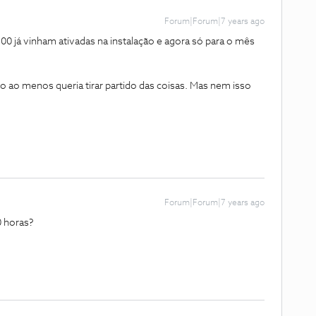
Forum|Forum|7 years ago
 já vinham ativadas na instalação e agora só para o mês
o ao menos queria tirar partido das coisas. Mas nem isso
Forum|Forum|7 years ago
0 horas?