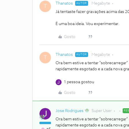
Thanatos
Megabyte
AUTOR
T
Já tentaste fazer gravações acima das 2
É uma boa ideia. Vou experimentar.
Gosto
Thanatos
Megabyte
AUTOR
T
Ora bem estive a tentar "sobrecarregar"
rapidamente esgotado e a cada nova grav
1 pessoa gostou
Gosto
Jose Rodrigues
Super User
RE
Ora bem estive a tentar "sobrecarregar"
rapidamente esgotado e a cada nova grav