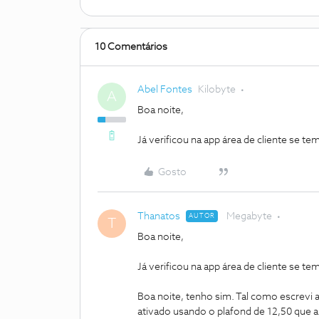
10 Comentários
Abel Fontes
Kilobyte
A
Boa noite,
Já verificou na app área de cliente se t
Gosto
Thanatos
Megabyte
AUTOR
T
Boa noite,
Já verificou na app área de cliente se t
Boa noite, tenho sim. Tal como escrevi a
ativado usando o plafond de 12,50 que 