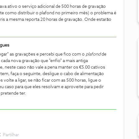
ava ativo o serviço adicional de 500 horas de gravação
te como distribuir o plafond no primeiro mês) o problema é
iris a mesma reporta 20 horas de gravação. Onde estarão
igues
egar" as gravações e percebi que fico com o
plafond
de
cada nova gravação que "enfio" a mais antiga
e, neste caso não vale a pena manter os €5.00 cativos
o tem, faça o seguinte, desligue o cabo de alimentação
volte a ligar, se não ficar com as 500 horas, ligue o
u caso para que eles resolvam e aproveite para pedir
pretende ter.
Partilhar