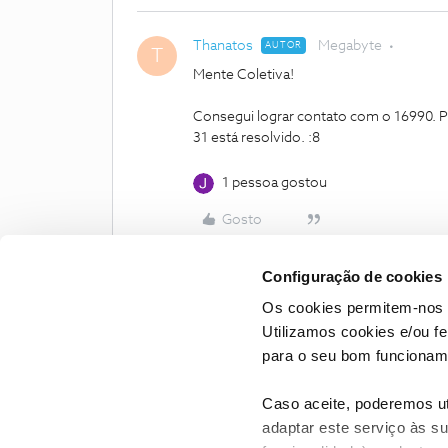
Thanatos
Megabyte
AUTOR
T
Mente Coletiva!
Consegui lograr contato com o 16990. Poi
31 está resolvido. :8
1 pessoa gostou
Gosto
Configuração de cookies
Os cookies permitem-nos 
Utilizamos cookies e/ou f
para o seu bom funcioname
Caso aceite, poderemos uti
adaptar este serviço às su