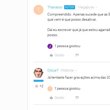
Thanatos
Megabyte
AUTOR
T
Compreendido. Apenas sucede que as 500
que vem é que posso desativar.
Daí eu escrever que já que estou agarrad
posso.
1 pessoa gostou
Gosto
Oscar7
Kilobyte
Já tentaste fazer gravações acima das 2
+2
1 pessoa gostou
T
Gosto