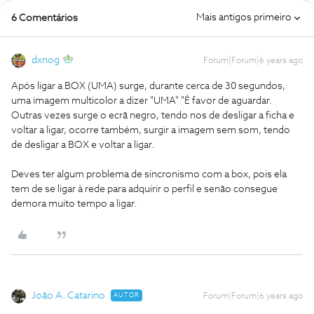
Mais antigos primeiro
6 Comentários
dxnog
Forum|Forum|6 years ago
Após ligar a BOX (UMA) surge, durante cerca de 30 segundos,
uma imagem multicolor a dizer "UMA" "É favor de aguardar.
Outras vezes surge o ecrã negro, tendo nos de desligar a ficha e
voltar a ligar, ocorre também, surgir a imagem sem som, tendo
de desligar a BOX e voltar a ligar.
Deves ter algum problema de sincronismo com a box, pois ela
tem de se ligar à rede para adquirir o perfil e senão consegue
demora muito tempo a ligar.
João A. Catarino
AUTOR
Forum|Forum|6 years ago