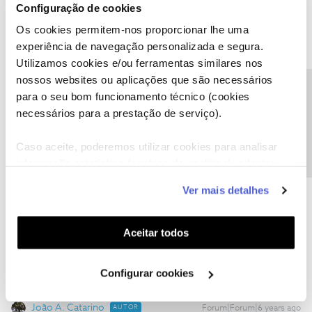
Configuração de cookies
1 pessoa gostou
Os cookies permitem-nos proporcionar lhe uma
experiência de navegação personalizada e segura.
Utilizamos cookies e/ou ferramentas similares nos
nossos websites ou aplicações que são necessários
Precisa de ajuda?
Tiago C.
Forum|Forum|6 years ago
para o seu bom funcionamento técnico (cookies
necessários para a prestação de serviço).
Bem-vindo ao Fórum NOS,
@João A. Catarino
.
Caso aceite, poderemos utilizar cookies para analisar
O
@Oscar7
deu uma boa ajuda.
informação estatística (cookies de analítica), adaptar
A dificuldade mantém-se?
este serviço às suas preferências e apresentar-lhe
Ver mais detalhes
funcionalidades (cookies de personalização e
funcionalidade) e adaptar anúncios aos seus interesses
Ajude a comunidade a encontrar informação relevante. Marque
como "Melhor Resposta" e faça "Like" nos melhores comentários.
(cookies de publicidade personalizada). Pode gerir a
Aceitar todos
utilização dos cookies clicando em "
Configurar
Cookies
".
Configurar cookies
João A. Catarino
AUTOR
Forum|Forum|6 years ago