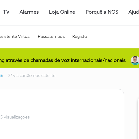
TV
Alarmes
Loja Online
Porquê a NOS
Aju
sistente Virtual
Passatempos
Registo
ing através de chamadas de voz internacionais/nacionais
S
2ª via cartão nos satelite
5 visualizações