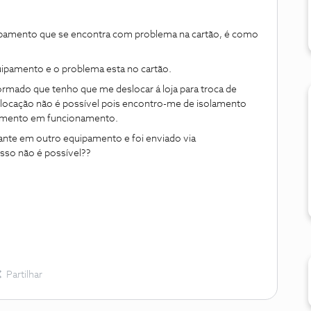
uipamento que se encontra com problema na cartão, é como
quipamento e o problema esta no cartão.
nformado que tenho que me deslocar á loja para troca de
locação não é possível pois encontro-me de isolamento
uipamento em funcionamento.
ante em outro equipamento e foi enviado via
isso não é possível??
Partilhar