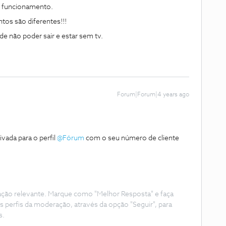
m funcionamento.
tos são diferentes!!!
e não poder sair e estar sem tv.
Forum|Forum|4 years ago
vada para o perfil
@Fórum
com o seu número de cliente
ação relevante. Marque como "Melhor Resposta" e faça
s perfis da moderação, através da opção "Seguir", para
s.