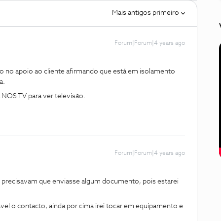
Mais antigos primeiro
Forum|Forum|4 years ago
 no apoio ao cliente afirmando que está em isolamento
a.
a NOS TV para ver televisão.
Forum|Forum|4 years ago
se precisavam que enviasse algum documento, pois estarei
vel o contacto, ainda por cima irei tocar em equipamento e