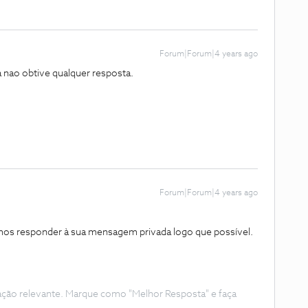
Forum|Forum|4 years ago
a nao obtive qualquer resposta.
Forum|Forum|4 years ago
os responder à sua mensagem privada logo que possível.
ação relevante. Marque como "Melhor Resposta" e faça