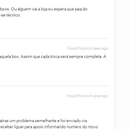
 boxs. Ou alguem vai a loja ou espera que saia do
-se técnico.
Forum|Forum|4 years ago
 aquela box. Assim que cada troca será sempre completa. A
Forum|Forum|4 years ago
 atras um problema semelhante e foi enviado via
receber liguei para apoio informando numero do novo