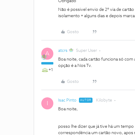
Obrigado
Não é possivel envio de 2º via de cartão
isolamento + alguns dias e depois marca
Gosto
atcrs
Super User
A
Boa noite, cada cartão funciona só com
opção é a Nos Tv.
+1
Gosto
Isac Pinto
Kilobyte
AUTOR
I
Boa noite,
posso lhe dizer que já tive há um tempo
correspondência um cartão novo, apos 