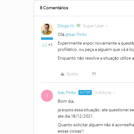
8 Comentários
Diogo N.
Super User
Olá
@Isac Pinto
Experimente expor novamente a questão
+1
profilático, ou peça a alguém que vá à loj
Enquanto não resolve a situação utilize 
Gosto
Isac Pinto
Kilobyte
AUTOR
I
Bom dia,
ja expos essa situação, ate questionei 
ate dia 18/12/2021.
Quanto solicitar alguém não é aconselhá
essas coisas!!