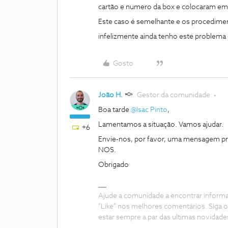
cartão e numero da box e colocaram e
Este caso é semelhante e os procedimen
infelizmente ainda tenho este problema d
Gosto
João H.
Gestor da comunidade
Boa tarde
@Isac Pinto
,
Lamentamos a situação. Vamos ajudar.
+6
Envie-nos, por favor, uma mensagem pri
NOS.
Obrigado
Ajude a comunidade a encontrar inform
"Like" nos melhores comentários. Siga o
estar sempre a par das ultimas novidade