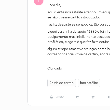
I
Bom dia,
sou cliente nos satélite e tenho um eq
se não tivesse cartão introduzido.
Faz fiz despiste se seria do cartão ou e
Liguei para linha de apoio 16990 e fui i
equipamento mas infelizmente essa des
profilático, e agora é que faz falta eq
algum tempo atras tive situação semelh
correspondência 2ª via de cartão, agora 
Obrigado
2a via de cartão
box satélite
Gosto