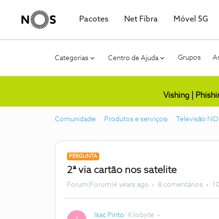
Pacotes
Net Fibra
Móvel 5G
Grupos
As
Categorias
Centro de Ajuda
Vishing | Phish
Comunidade
Produtos e serviços
Televisão NO
PERGUNTA
2ª via cartão nos satelite
Forum|Forum|4 years ago
8 comentários
10
Isac Pinto
Kilobyte