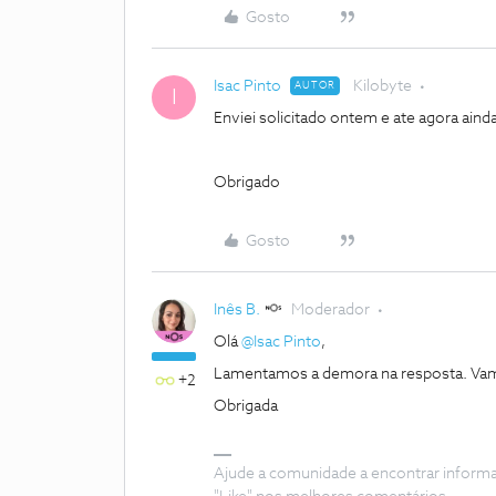
Gosto
Isac Pinto
Kilobyte
AUTOR
I
Enviei solicitado ontem e ate agora aind
Obrigado
Gosto
Inês B.
Moderador
Olá
@Isac Pinto
,
Lamentamos a demora na resposta. Vam
+2
Obrigada
Ajude a comunidade a encontrar inform