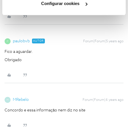
Ajude a comunidade a encontrar informação relevante. Marque
Configurar cookies
como "Melhor Resposta" e faça "Like" nos melhores comentários.
paulobvb
AUTOR
Forum|Forum|5 years ago
P
Fico a aguardar.
Obrigado
MRebelo
Forum|Forum|4 years ago
M
Concordo e essa informação nem diz no site