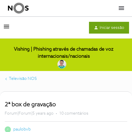
Menu
Iniciar sessão
Vishing | Phishing através de chamadas de voz
internacionais/nacionais
Televisão NOS
2ª box de gravação
Forum|Forum|5 years ago
10 comentários
paulobvb
P