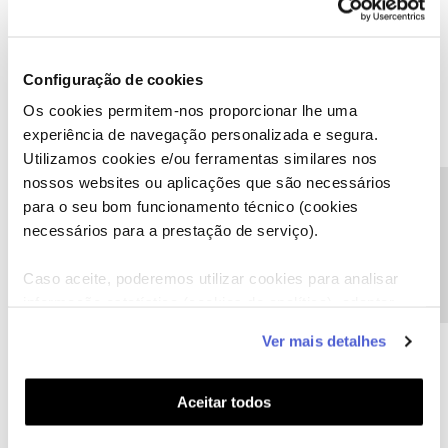
levantar uma box?!!
Experimente pedir levantamento numa loja NOS, pode ser que
não lhe cobrem os 40€
Configuração de cookies
Foi o que fiz, pedi para levantar na loja e disseram que não é
possível a auto-instalação!!
Os cookies permitem-nos proporcionar lhe uma
experiência de navegação personalizada e segura.
Utilizamos cookies e/ou ferramentas similares nos
nossos websites ou aplicações que são necessários
Precisa de ajuda?
para o seu bom funcionamento técnico (cookies
necessários para a prestação de serviço).
Ana P.
Forum|Forum|5 years ago
Caso aceite, poderemos utilizar cookies para analisar
Olá a todos,
informação estatística (cookies de analítica), adaptar
Pedimos desculpa pela demora na resposta.
este serviço às suas preferências e apresentar-lhe
@paulobvb
, vamos responder à sua mensagem o mais breve
Ver mais detalhes
funcionalidades (cookies de personalização e
possível.
funcionalidade) e adaptar anúncios aos seus interesses
Obrigada
(cookies de publicidade personalizada). Pode gerir a
Aceitar todos
utilização dos cookies clicando em "
Configurar
Cookies
".