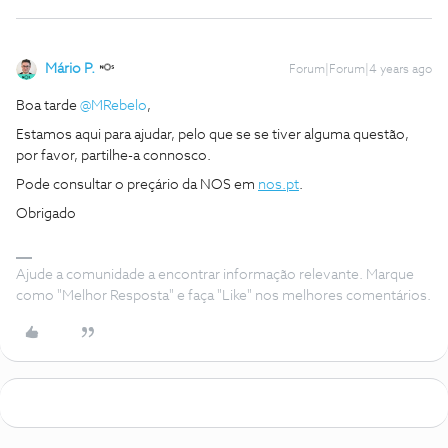
Mário P.
Forum|Forum|4 years ago
Boa tarde
@MRebelo
,
Estamos aqui para ajudar, pelo que se se tiver alguma questão,
por favor, partilhe-a connosco.
Pode consultar o preçário da NOS em
nos.pt
.
Obrigado
Ajude a comunidade a encontrar informação relevante. Marque
como "Melhor Resposta" e faça "Like" nos melhores comentários.