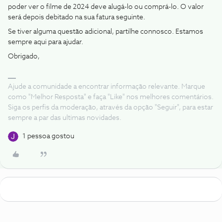
poder ver o filme de 2024 deve alugá-lo ou comprá-lo. O valor
será depois debitado na sua fatura seguinte.
Se tiver alguma questão adicional, partilhe connosco. Estamos
sempre aqui para ajudar.
Obrigado,
Ajude a comunidade a encontrar informação relevante. Marque
como "Melhor Resposta" e faça "Like" nos melhores comentários.
Siga os perfis da moderação, através da opção "Seguir", para estar
sempre a par das ultimas novidades.
1 pessoa gostou