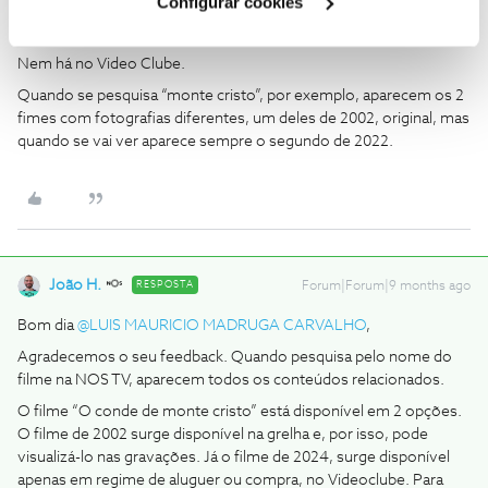
Configurar cookies
Cine Top, em direto, e volta a dar amanhã de madrugada. Não
adianta pôr “ver mais tarde” porque vai mostrar o segundo filme.
Nem há no Video Clube.
Quando se pesquisa “monte cristo”, por exemplo, aparecem os 2
fimes com fotografias diferentes, um deles de 2002, original, mas
quando se vai ver aparece sempre o segundo de 2022.
João H.
RESPOSTA
Forum|Forum|9 months ago
Bom dia ​
@LUIS MAURICIO MADRUGA CARVALHO
,
Agradecemos o seu feedback. Quando pesquisa pelo nome do
filme na NOS TV, aparecem todos os conteúdos relacionados.
O filme “O conde de monte cristo” está disponível em 2 opções.
O filme de 2002 surge disponível na grelha e, por isso, pode
visualizá-lo nas gravações. Já o filme de 2024, surge disponível
apenas em regime de aluguer ou compra, no Videoclube. Para