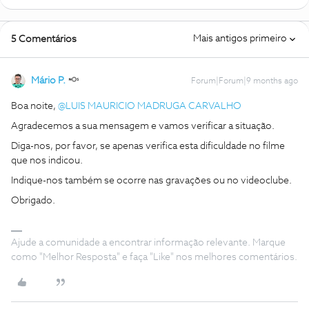
Mais antigos primeiro
5 Comentários
Mário P.
Forum|Forum|9 months ago
Boa noite, ​
@LUIS MAURICIO MADRUGA CARVALHO
Agradecemos a sua mensagem e vamos verificar a situação.
Diga-nos, por favor, se apenas verifica esta dificuldade no filme
que nos indicou.
Indique-nos também se ocorre nas gravações ou no videoclube.
Obrigado.
Ajude a comunidade a encontrar informação relevante. Marque
como "Melhor Resposta" e faça "Like" nos melhores comentários.