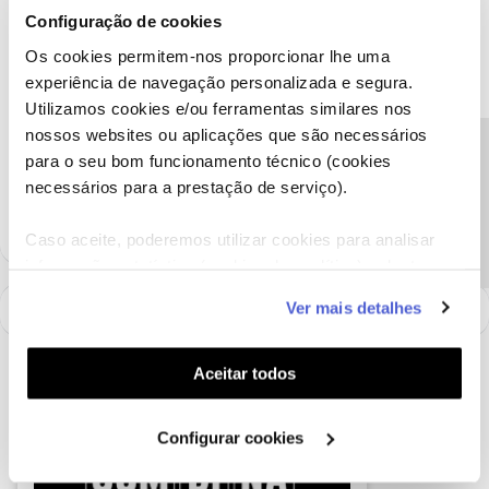
relação a outra operadora, ainda por cima cortaram o cabo da fibra
Configuração de cookies
da operadora MEO . Eu ainda tenho serviço ativo, não serviço
Os cookies permitem-nos proporcionar lhe uma
dessa operadora porque a Nos nem passou o seu cabo de fibra
experiência de navegação personalizada e segura.
cortou e ligou ao seu PDO.
Utilizamos cookies e/ou ferramentas similares nos
Isso é ilegal.
nossos websites ou aplicações que são necessários
Jorge Duarte
Precisa de ajuda?
para o seu bom funcionamento técnico (cookies
Ja tratou do assunto?
necessários para a prestação de serviço).
Caso aceite, poderemos utilizar cookies para analisar
informação estatística (cookies de analítica), adaptar
este serviço às suas preferências e apresentar-lhe
Ver mais detalhes
funcionalidades (cookies de personalização e
funcionalidade) e adaptar anúncios aos seus interesses
(cookies de publicidade personalizada). Pode gerir a
Aceitar todos
utilização dos cookies clicando em "
Configurar
Cookies
".
Configurar cookies