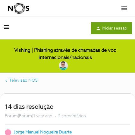
Menu
Iniciar sessão
Vishing | Phishing através de chamadas de voz
internacionais/nacionais
Televisão NOS
14 dias resolução
Forum|Forum|1 year ago
2 comentários
Jorge Manuel Nogueira Duarte
J