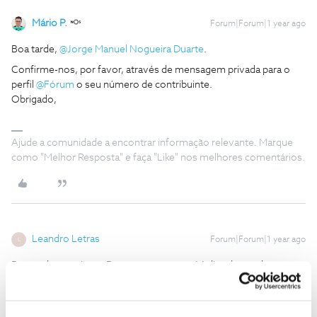
Mário P.
Forum|Forum|1 year ago
Boa tarde, ​
@Jorge Manuel Nogueira Duarte
.
Confirme-nos, por favor, através de mensagem privada para o
perfil ​
@Fórum
o seu número de contribuinte.
Obrigado,
Ajude a comunidade a encontrar informação relevante. Marque
como "Melhor Resposta" e faça "Like" nos melhores comentários.
Leandro Letras
Forum|Forum|1 year ago
L
Boa tarde, sou jorge Duarte e estou nos 14 dias de resolução,
mas a Nos não me deixa porque pedem 400 euros de instalação,
isto é intimação ou mesmo uma chantagem para eu não fazer a
resolução do contrato uma vez tenho um serviço reduzido em