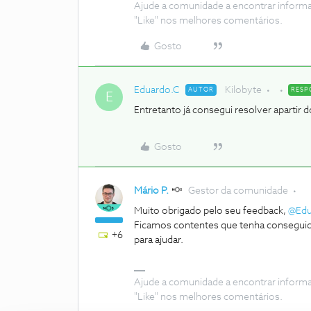
Ajude a comunidade a encontrar inform
"Like" nos melhores comentários.
Gosto
Eduardo.C
Kilobyte
AUTOR
RESP
E
Entretanto já consegui resolver aparti
Gosto
Mário P.
Gestor da comunidade
Muito obrigado pelo seu feedback,
@Edu
Ficamos contentes que tenha conseguido
+6
para ajudar.
Ajude a comunidade a encontrar inform
"Like" nos melhores comentários.