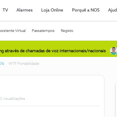
TV
Alarmes
Loja Online
Porquê a NOS
Aju
sistente Virtual
Passatempos
Registo
ing através de chamadas de voz internacionais/nacionais
OS
WTF Portabilidade
2 visualizações