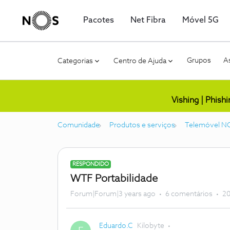
Pacotes
Net Fibra
Móvel 5G
Grupos
As
Categorias
Centro de Ajuda
Vishing | Phish
Comunidade
Produtos e serviços
Telemóvel N
RESPONDIDO
WTF Portabilidade
Forum|Forum|3 years ago
6 comentários
20
Eduardo.C
Kilobyte