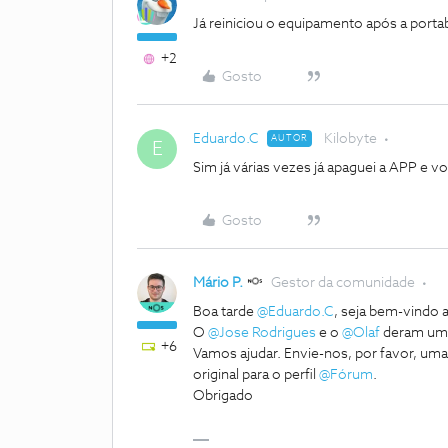
Já reiniciou o equipamento após a portab
+2
Gosto
Eduardo.C
Kilobyte
AUTOR
E
Sim já várias vezes já apaguei a APP e v
Gosto
Mário P.
Gestor da comunidade
Boa tarde
@Eduardo.C
, seja bem-vindo
O
@Jose Rodrigues
e o
@Olaf
deram uma
+6
Vamos ajudar. Envie-nos, por favor, 
original para o perfil
@Fórum
.
Obrigado