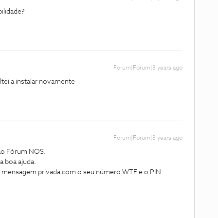
ilidade?
Forum|Forum|3 years ago
oltei a instalar novamente
Forum|Forum|3 years ago
 ao Fórum NOS.
 boa ajuda.
uma mensagem privada com o seu número WTF e o PIN