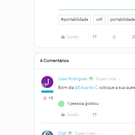
#portabilidade
wtf
portabilidade
Gosto
6 Comentários
Jose Rodrigues
Super User
Bom dia
@Eduardo.C
coloque a sua que
+5
1 pessoa gostou
E
Gosto
Olaf
Super User