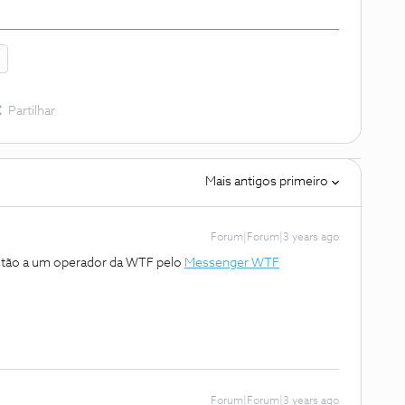
Partilhar
Mais antigos primeiro
Forum|Forum|3 years ago
stão a um operador da WTF pelo
Messenger WTF
Forum|Forum|3 years ago