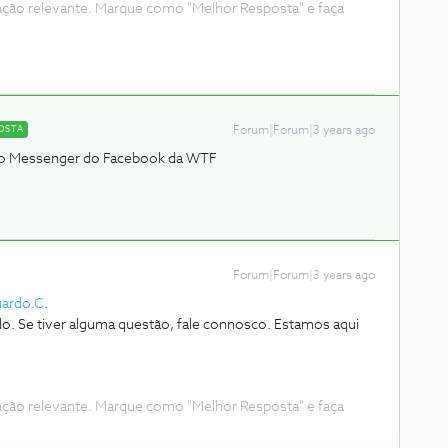
ação relevante. Marque como "Melhor Resposta" e faça
OSTA
Forum|Forum|3 years ago
r do Messenger do Facebook da WTF
Forum|Forum|3 years ago
ardo.C
.
. Se tiver alguma questão, fale connosco. Estamos aqui
ação relevante. Marque como "Melhor Resposta" e faça