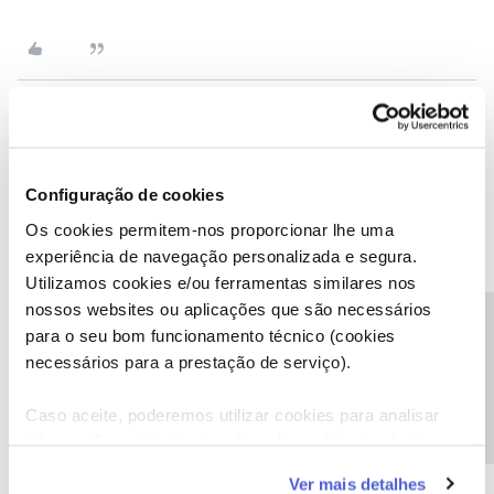
Jose Rodrigues
Forum|Forum|4 years ago
Boa tarde,
Configuração de cookies
Como procedo para enviar os dados solicitados?
Os cookies permitem-nos proporcionar lhe uma
Há algum mail específico ou algum link para enviar mensagens
experiência de navegação personalizada e segura.
privadas, ou...?
Utilizamos cookies e/ou ferramentas similares nos
nossos websites ou aplicações que são necessários
Precisa de ajuda?
para o seu bom funcionamento técnico (cookies
Obrigado!
necessários para a prestação de serviço).
Boa tarde, clique aqui:
@Fórum
e escolha a opção Enviar
Mensagem
Caso aceite, poderemos utilizar cookies para analisar
informação estatística (cookies de analítica), adaptar
este serviço às suas preferências e apresentar-lhe
Ver mais detalhes
funcionalidades (cookies de personalização e