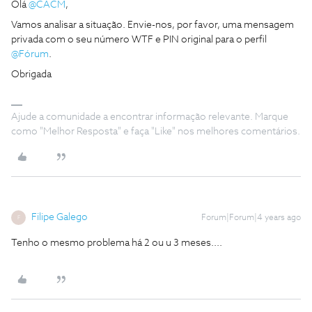
Olá
@CACM
,
Vamos analisar a situação. Envie-nos, por favor, uma mensagem
privada com o seu número WTF e PIN original para o perfil
@Fórum
.
Obrigada
Ajude a comunidade a encontrar informação relevante. Marque
como "Melhor Resposta" e faça "Like" nos melhores comentários.
Filipe Galego
Forum|Forum|4 years ago
F
Tenho o mesmo problema há 2 ou u 3 meses....