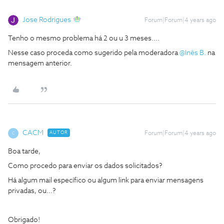
Jose Rodrigues
Forum|Forum|4 years ago
Tenho o mesmo problema há 2 ou u 3 meses....
Nesse caso proceda como sugerido pela moderadora
@Inês B.
na
mensagem anterior.
CACM
AUTOR
Forum|Forum|4 years ago
C
Boa tarde,
Como procedo para enviar os dados solicitados?
Há algum mail específico ou algum link para enviar mensagens
privadas, ou...?
Obrigado!