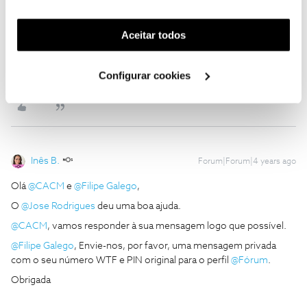
funcionalidade) e adaptar anúncios aos seus interesses
(cookies de publicidade personalizada). Pode gerir a
Aceitar todos
utilização dos cookies clicando em "
Configurar
Cookies
".
Configurar cookies
Inês B.
Forum|Forum|4 years ago
Olá
@CACM
e
@Filipe Galego
,
O
@Jose Rodrigues
deu uma boa ajuda.
@CACM
, vamos responder à sua mensagem logo que possível.
@Filipe Galego
, Envie-nos, por favor, uma mensagem privada
com o seu número WTF e PIN original para o perfil
@Fórum
.
Obrigada