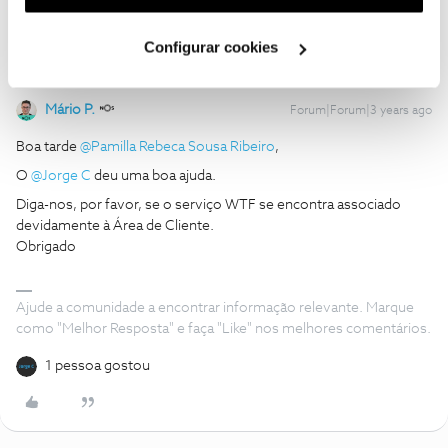
utilização dos cookies clicando em "
Configurar
Cookies
".
Configurar cookies
Mário P.
Forum|Forum|3 years ago
Boa tarde
@Pamilla Rebeca Sousa Ribeiro
,
O
@Jorge C
deu uma boa ajuda.
Diga-nos, por favor, se o serviço WTF se encontra associado
devidamente à Área de Cliente.
Obrigado
Ajude a comunidade a encontrar informação relevante. Marque
como "Melhor Resposta" e faça "Like" nos melhores comentários.
1 pessoa gostou