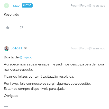
Tigao
AUTOR
Forum|Forum|3 years ago
T
Resolvido
João H.
Forum|Forum|3 years ago
Boa tarde
@Tigao
,
Agradecemos a sua mensagem e pedimos desculpa pela demora
na nossa resposta.
Ficamos felizes por ter já a situação resolvida.
Por favor, fale connosco se surgir alguma outra questão.
Estamos sempre disponíveis para ajudar.
Obrigado