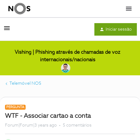
Menu
Iniciar sessão
Vishing | Phishing através de chamadas de voz
internacionais/nacionais
Telemóvel NOS
PERGUNTA
WTF - Associar cartao a conta
Forum|Forum|3 years ago
5 comentários