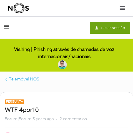
Menu
Iniciar sessão
Vishing | Phishing através de chamadas de voz
internacionais/nacionais
Telemóvel NOS
PERGUNTA
WTF 4por10
Forum|Forum|5 years ago
2 comentários