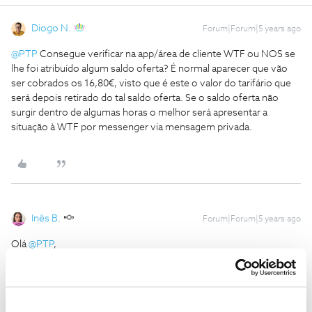
Diogo N.
Forum|Forum|5 years ago
@PTP
Consegue verificar na app/área de cliente WTF ou NOS se
lhe foi atribuído algum saldo oferta? É normal aparecer que vão
ser cobrados os 16,80€, visto que é este o valor do tarifário que
será depois retirado do tal saldo oferta. Se o saldo oferta não
surgir dentro de algumas horas o melhor será apresentar a
situação à WTF por messenger via mensagem privada.
Inês B.
Forum|Forum|5 years ago
Olá
@PTP
,
O
@Diogo N.
deu uma boa ajuda.
Envie-nos, por favor, uma mensagem privada com o seu número
WTF e PIN original para o perfil
@Fórum
. Vamos analisar a