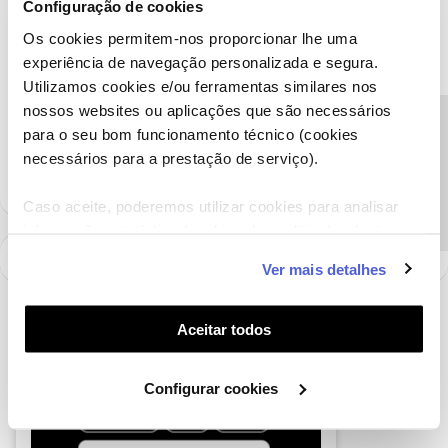
situação.
Configuração de cookies
Obrigada
Os cookies permitem-nos proporcionar lhe uma
experiência de navegação personalizada e segura.
Utilizamos cookies e/ou ferramentas similares nos
Ajude a comunidade a encontrar informação relevante. Marque
nossos websites ou aplicações que são necessários
como "Melhor Resposta" e faça "Like" nos melhores comentários.
Precisa de ajuda?
para o seu bom funcionamento técnico (cookies
1 pessoa gostou
necessários para a prestação de serviço).
Caso aceite, poderemos utilizar cookies para analisar
informação estatística (cookies de analítica), adaptar
este serviço às suas preferências e apresentar-lhe
Ver mais detalhes
funcionalidades (cookies de personalização e
funcionalidade) e adaptar anúncios aos seus interesses
(cookies de publicidade personalizada). Pode gerir a
Aceitar todos
utilização dos cookies clicando em "
Configurar
Cookies
".
Configurar cookies