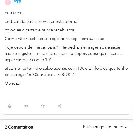
PTP
P
boa tarde
pedi cartão para aproveitar esta promo
coloquei o cartão e nunca recebi sms .
Como não recebi tentei registar na app, sem sucesso.
hoje depois de marcar para *111# pedi a mensagem para sacar
aapp e registei-me no site da nos. só depois conseguir ir para a
app e carregar com o 10€
atualmente tenho o saldo apenas com 10€ e a info é de que tenho
de carregar 16.80eur ate dia 8/8/2021
Obrigao
Mais antigos primeiro
2 Comentários