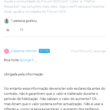
Ajude a comunidade do Fórum NOS com “Likes” e “Melhor
Resposta” nas soluções mais úteis. Siga o perfil para acompanhar
dicas, ajuda e novidades do Fórum NOS.
1 pessoa gostou
Catarina vitorino
AUTOR
Forum|Forum|2 years ago
C
Boa noite
@Jorge C
,
obrigada pela informação.
No entanto essa informação deveria ter sido esclarecida antes do
contrato, não é garantirem que o valor é inalterado durante o
período de fidelização. Não sabiam o valor do aumento? Ok…
mas diziam que o valor poderia sofrer actualização. Não é usar a
inflação e, como já seria expectável, o aumento dos tarifários,