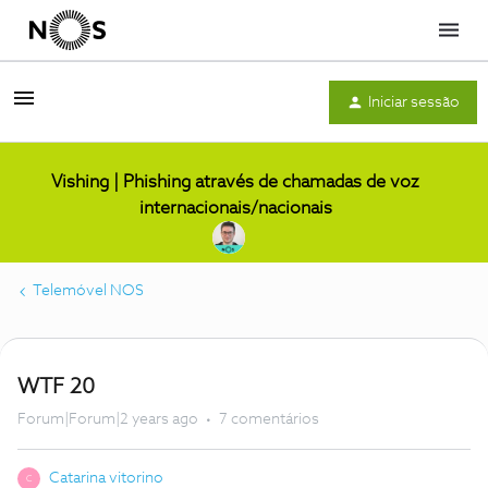
Menu
Iniciar sessão
Vishing | Phishing através de chamadas de voz
internacionais/nacionais
Telemóvel NOS
WTF 20
Forum|Forum|2 years ago
7 comentários
Catarina vitorino
C