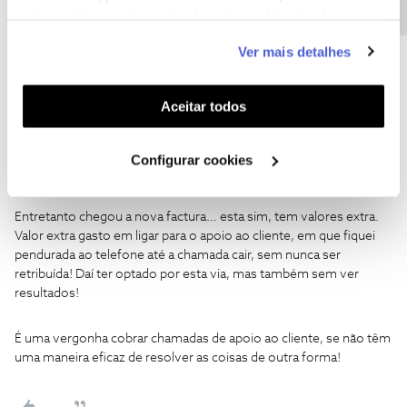
informação estatística (cookies de analítica), adaptar
1 pessoa gostou
este serviço às suas preferências e apresentar-lhe
Ver mais detalhes
funcionalidades (cookies de personalização e
funcionalidade) e adaptar anúncios aos seus interesses
(cookies de publicidade personalizada). Pode gerir a
Aceitar todos
utilização dos cookies clicando em "
Configurar
Catarina vitorino
AUTOR
Forum|Forum|2 years ago
C
Cookies
".
Configurar cookies
@João H.
estava referir o valor base do tarifário… e não, não tinha
consumos extra.
Entretanto chegou a nova factura… esta sim, tem valores extra.
Valor extra gasto em ligar para o apoio ao cliente, em que fiquei
pendurada ao telefone até a chamada cair, sem nunca ser
retribuída! Daí ter optado por esta via, mas também sem ver
resultados!
É uma vergonha cobrar chamadas de apoio ao cliente, se não têm
uma maneira eficaz de resolver as coisas de outra forma!