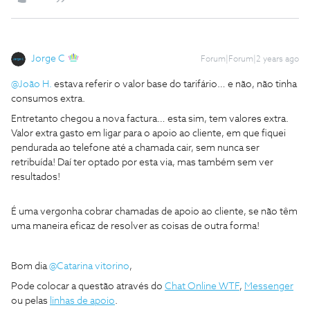
Jorge C
Forum|Forum|2 years ago
@João H.
estava referir o valor base do tarifário… e não, não tinha
consumos extra.
Entretanto chegou a nova factura… esta sim, tem valores extra.
Valor extra gasto em ligar para o apoio ao cliente, em que fiquei
pendurada ao telefone até a chamada cair, sem nunca ser
retribuída! Daí ter optado por esta via, mas também sem ver
resultados!
É uma vergonha cobrar chamadas de apoio ao cliente, se não têm
uma maneira eficaz de resolver as coisas de outra forma!
Bom dia
@Catarina vitorino
,
Pode colocar a questão através do
Chat Online WTF
,
Messenger
ou pelas
linhas de apoio
.