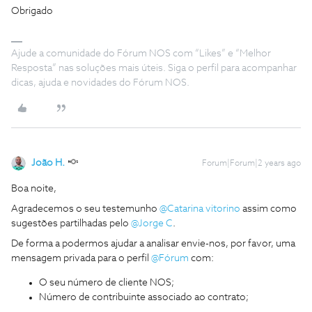
Obrigado
Ajude a comunidade do Fórum NOS com “Likes” e “Melhor
Resposta” nas soluções mais úteis. Siga o perfil para acompanhar
dicas, ajuda e novidades do Fórum NOS.
João H.
Forum|Forum|2 years ago
Boa noite,
Agradecemos o seu testemunho
@Catarina vitorino
assim como
sugestões partilhadas pelo
@Jorge C
.
De forma a podermos ajudar a analisar envie-nos, por favor, uma
mensagem privada para o perfil
@Fórum
com:
O seu número de cliente NOS;
Número de contribuinte associado ao contrato;