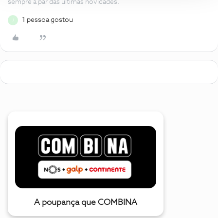
sempre a par das ultimas novidades.
1 pessoa gostou
J
A poupança que COMBINA