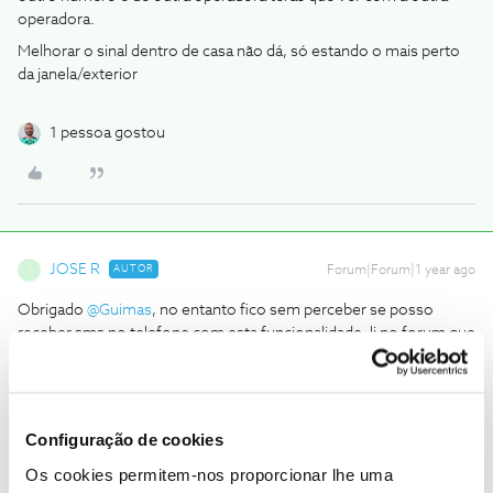
operadora.
Melhorar o sinal dentro de casa não dá, só estando o mais perto
da janela/exterior
1 pessoa gostou
JOSE R
AUTOR
Forum|Forum|1 year ago
J
Obrigado ​
@Guimas
, no entanto fico sem perceber se posso
receber sms no telefone com esta funcionalidade, li no forum que
sim e não. O que me acontece é que não recebo sms quando
estou na casa na área que não tem rede praticamente nenhuma.
Quanto ao meu nr do UK, era mais a questão de estar
em roaming na rede da NOS e perceber se dessa forma poderia
Configuração de cookies
utilizar também a funcionalidade do wifi calling.
Os cookies permitem-nos proporcionar lhe uma