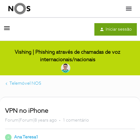
Menu
Iniciar sessão
Vishing | Phishing através de chamadas de voz
internacionais/nacionais
Telemóvel NOS
VPN no iPhone
Forum|Forum|8 years ago
1 comentário
Ana Teresa1
A