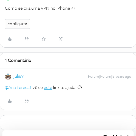
Como se cria uma VPN no iPhone ??
configurar
1 Comentário
juli89
Forum|Forum|8 years ago
@Ana Teresa1
vê se
este
link te ajuda. 🙂