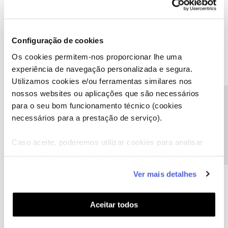
Configuração de cookies
Os cookies permitem-nos proporcionar lhe uma
experiência de navegação personalizada e segura.
Utilizamos cookies e/ou ferramentas similares nos
nossos websites ou aplicações que são necessários
Precisa de ajuda?
para o seu bom funcionamento técnico (cookies
A poupança que COMBINA
necessários para a prestação de serviço).
Caso aceite, poderemos utilizar cookies para analisar
informação estatística (cookies de analítica), adaptar
este serviço às suas preferências e apresentar-lhe
Ver mais detalhes
funcionalidades (cookies de personalização e
funcionalidade) e adaptar anúncios aos seus interesses
(cookies de publicidade personalizada). Pode gerir a
Aceitar todos
utilização dos cookies clicando em "
Configurar
Cookies
".