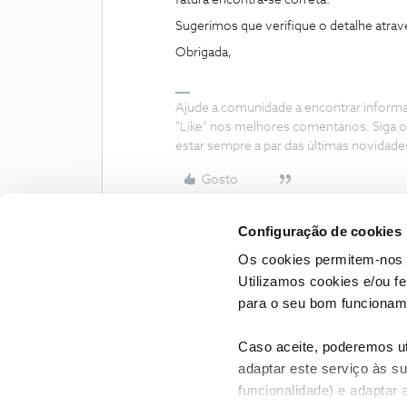
fatura encontra-se correta.
Sugerimos que verifique o detalhe atra
Obrigada,
Ajude a comunidade a encontrar inform
"Like" nos melhores comentários. Siga o
estar sempre a par das últimas novidade
Gosto
Configuração de cookies
Os cookies permitem-nos 
Utilizamos cookies e/ou f
para o seu bom funcioname
Caso aceite, poderemos uti
adaptar este serviço às su
funcionalidade) e adaptar 