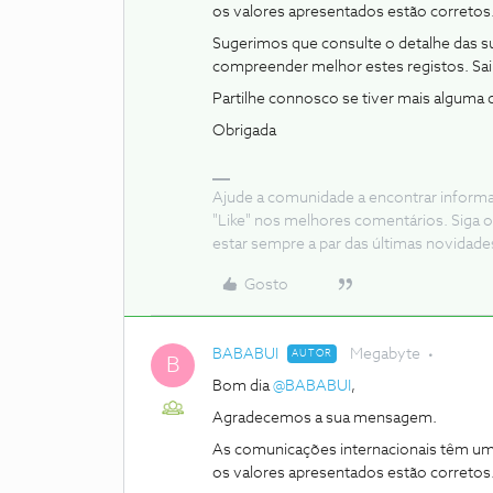
os valores apresentados estão corretos
Sugerimos que consulte o detalhe das 
compreender melhor estes registos. Sa
Partilhe connosco se tiver mais alguma 
Obrigada
Ajude a comunidade a encontrar inform
"Like" nos melhores comentários. Siga o
estar sempre a par das últimas novidade
Gosto
BABABUI
Megabyte
AUTOR
B
Bom dia ​
@BABABUI
,
Agradecemos a sua mensagem.
As comunicações internacionais têm um 
os valores apresentados estão corretos