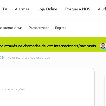
TV
Alarmes
Loja Online
Porquê a NOS
Aju
sistente Virtual
Passatempos
Registo
ing através de chamadas de voz internacionais/nacionais
OS
Valor na fatura nao esperado
36 visualizações