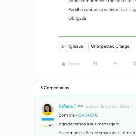
poder compreender melhor estes r
Partilhe connosco se tiver mais al
Obrigada
billing issue
Unexpected Charge
Gosto
5 Comentários
Rafaela F.
Gestor da comunidade
Bom dia ​
@BABABUI
,
Agradecemos a sua mensagem.
+4
As comunicações internacionais têm um 