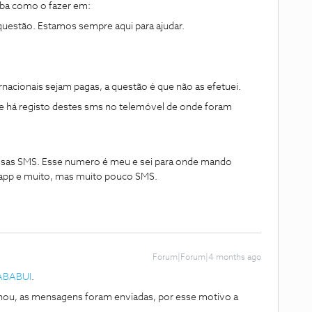
iba como o fazer em:
questão. Estamos sempre aqui para ajudar.
cionais sejam pagas, a questão é que não as efetuei.
se há registo destes sms no telemóvel de onde foram
 essas SMS. Esse numero é meu e sei para onde mando
pp e muito, mas muito pouco SMS.
Forum|Forum|4 months ago
ABABUI
.
ou, as mensagens foram enviadas, por esse motivo a