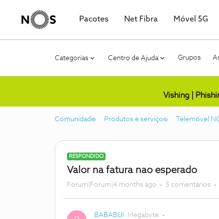
Pacotes
Net Fibra
Móvel 5G
Grupos
As
Categorias
Centro de Ajuda
Vishing | Phish
Comunidade
Produtos e serviços
Telemóvel N
RESPONDIDO
Valor na fatura nao esperado
Forum|Forum|4 months ago
5 comentários
BABABUI
Megabyte