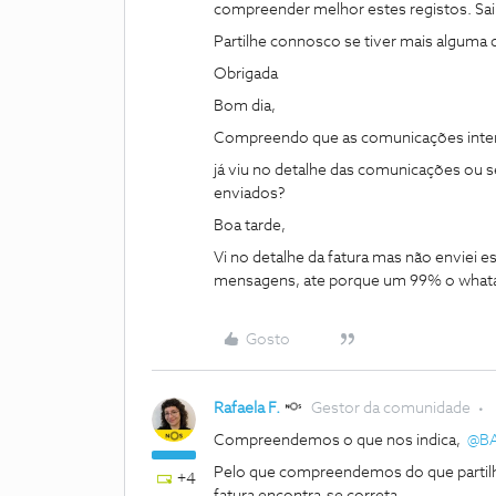
compreender melhor estes registos. Sa
Partilhe connosco se tiver mais alguma 
Obrigada
Bom dia,
Compreendo que as comunicações interna
já viu no detalhe das comunicações ou 
enviados?
Boa tarde,
Vi no detalhe da fatura mas não enviei
mensagens, ate porque um 99% o whata
Gosto
Rafaela F.
Gestor da comunidade
Compreendemos o que nos indica, ​
@B
Pelo que compreendemos do que partilh
+4