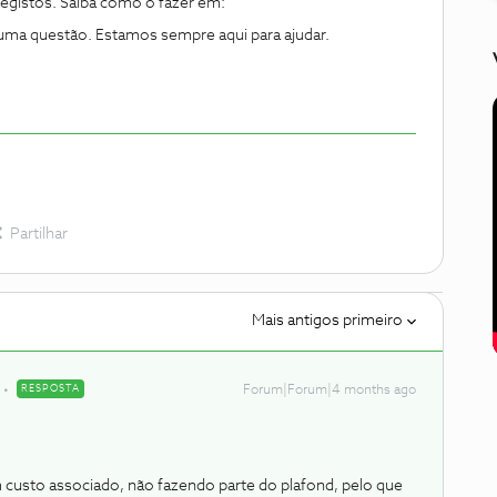
egistos. Saiba como o fazer em:
guma questão. Estamos sempre aqui para ajudar.
Partilhar
Mais antigos primeiro
RESPOSTA
Forum|Forum|4 months ago
custo associado, não fazendo parte do plafond, pelo que