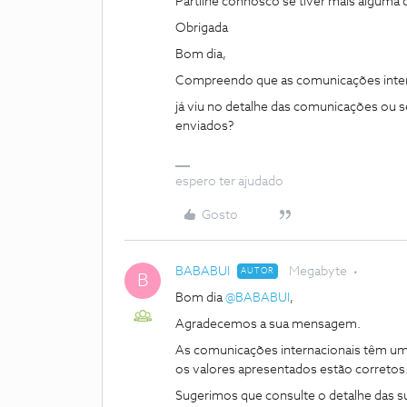
Partilhe connosco se tiver mais alguma 
Obrigada
Bom dia,
Compreendo que as comunicações interna
já viu no detalhe das comunicações ou 
enviados?
espero ter ajudado
Gosto
BABABUI
Megabyte
AUTOR
B
Bom dia ​
@BABABUI
,
Agradecemos a sua mensagem.
As comunicações internacionais têm um 
os valores apresentados estão corretos
Sugerimos que consulte o detalhe das 