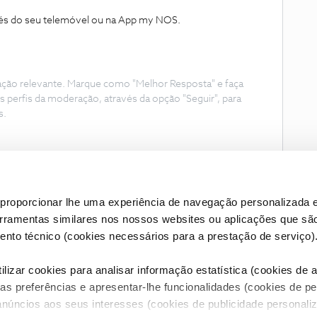
vés do seu telemóvel ou na App my NOS.
ação relevante. Marque como "Melhor Resposta" e faça
s perfis da moderação, através da opção "Seguir", para
s.
proporcionar lhe uma experiência de navegação personalizada e
erramentas similares nos nossos websites ou aplicações que sã
nto técnico (cookies necessários para a prestação de serviço)
lizar cookies para analisar informação estatística (cookies de an
as preferências e apresentar-lhe funcionalidades (cookies de p
Condições do Fórum NOS
Accessibility statement
anúncios aos seus interesses (cookies de publicidade personaliz