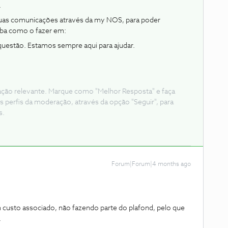
.
suas comunicações através da my NOS, para poder
iba como o fazer em:
questão. Estamos sempre aqui para ajudar.
ação relevante. Marque como "Melhor Resposta" e faça
s perfis da moderação, através da opção "Seguir", para
s.
Forum|Forum|4 months ago
custo associado, não fazendo parte do plafond, pelo que
.