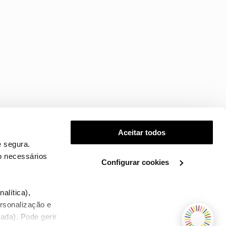
Aceitar todos
 segura.
o necessários
Configurar cookies
.
alítica),
ersonalização e
ada). Pode gerir