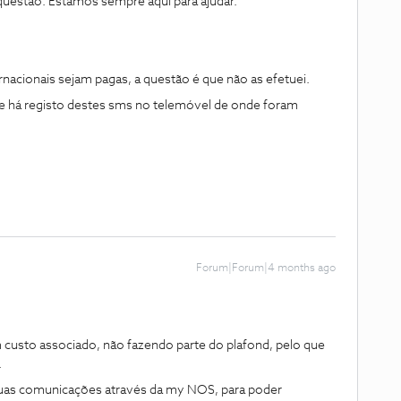
questão. Estamos sempre aqui para ajudar.
cionais sejam pagas, a questão é que não as efetuei.
se há registo destes sms no telemóvel de onde foram
Forum|Forum|4 months ago
custo associado, não fazendo parte do plafond, pelo que
.
suas comunicações através da my NOS, para poder