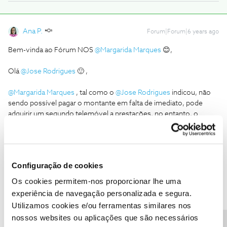
Ana P.
Forum|Forum|6 years ago
Bem-vinda ao Fórum NOS
@Margarida Marques
😊,
Olá
@Jose Rodrigues
🙂 ,
@Margarida Marques
, tal como o
@Jose Rodrigues
indicou, não
sendo possível pagar o montante em falta de imediato, pode
adquirir um segundo telemóvel a prestações, no entanto, o
equipamento não poderá ultrapassar o valor indicado.
Caso tenha mais alguma dúvida ou sugestão, partilhe connosco.
Configuração de cookies
Obrigada
Os cookies permitem-nos proporcionar lhe uma
experiência de navegação personalizada e segura.
Ajude a comunidade a encontrar informação relevante. Marque
Utilizamos cookies e/ou ferramentas similares nos
como "Melhor Resposta" e faça "Like" nos melhores comentários.
nossos websites ou aplicações que são necessários