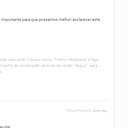
o importante para que possamos melhor esclarecer este
ação relevante. Marque como "Melhor Resposta" e faça
s perfis da moderação, através da opção "Seguir", para
s.
Forum|Forum|2 years ago
judar.