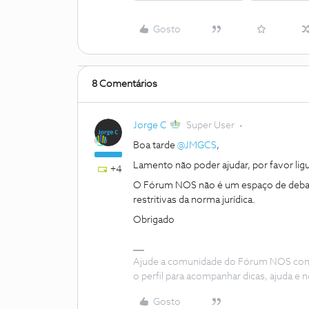
Gosto
8 Comentários
Jorge C
Super User
Boa tarde
@JMGCS
,
Lamento não poder ajudar, por favor ligu
+4
O Fórum NOS não é um espaço de debate 
restritivas da norma jurídica.
Obrigado
Ajude a comunidade do Fórum NOS com “
o perfil para acompanhar dicas, ajuda 
Gosto