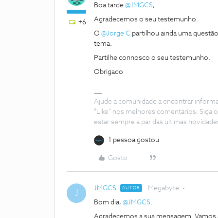
Boa tarde
@JMGCS
,
Agradecemos o seu testemunho.
+6
O
@Jorge C
partilhou ainda uma questã
tema.
Partilhe connosco o seu testemunho.
Obrigado
Ajude a comunidade a encontrar inform
"Like" nos melhores comentários. Siga o
estar sempre a par das ultimas novidade
1 pessoa gostou
Gosto
JMGCS
Megabyte
AUTOR
J
Bom dia,
@JMGCS
.
Agradecemos a sua mensagem. Vamos a