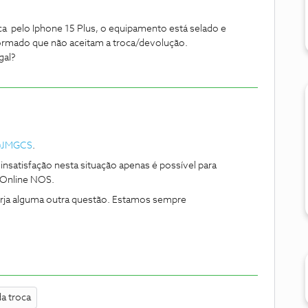
a pelo Iphone 15 Plus, o equipamento está selado e
ormado que não aceitam a troca/devolução.
gal?
JMGCS
.
nsatisfação nesta situação apenas é possível para
a Online NOS.
urja alguma outra questão. Estamos sempre
da troca