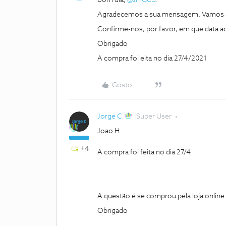
Bom dia,
@JMGCS
.
Agradecemos a sua mensagem. Vamos a
Confirme-nos, por favor, em que data a
Obrigado
A compra foi eita no dia 27/4/2021
Gosto
Jorge C
Super User
Joao H
+4
A compra foi feita no dia 27/4
A questão é se comprou pela loja online 
Obrigado