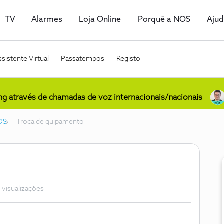
TV
Alarmes
Loja Online
Porquê a NOS
Aju
sistente Virtual
Passatempos
Registo
ing através de chamadas de voz internacionais/nacionais
OS
Troca de quipamento
 visualizações