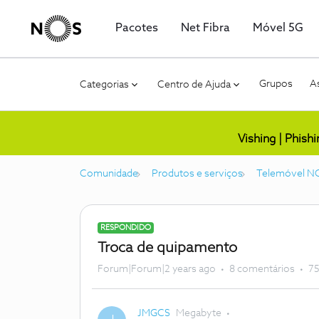
Pacotes
Net Fibra
Móvel 5G
Grupos
As
Categorias
Centro de Ajuda
Vishing | Phish
Comunidade
Produtos e serviços
Telemóvel N
RESPONDIDO
Troca de quipamento
Forum|Forum|2 years ago
8 comentários
75
JMGCS
Megabyte