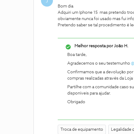
J
Bom dia
Adquiri um Iphone 15 mas pretendo troc
obviamente nunca foi usado mas fui inf
Pretendo saber se tal procedimento é le
Melhor resposta por
João H.
Boa tarde,
Agradecemos o seu testemunho
@
Confirmamos que a devolução por i
compras realizadas através da Loj
Partilhe com a comunidade caso s
disponíveis para ajudar.
Obrigado
Troca de equipamento
Legalidade 