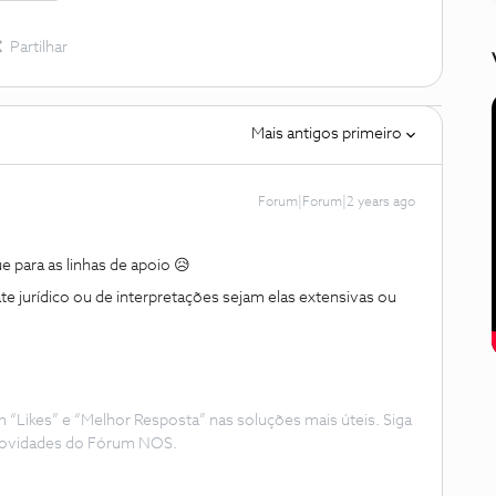
Partilhar
Mais antigos primeiro
Forum|Forum|2 years ago
e para as linhas de apoio 😥
jurídico ou de interpretações sejam elas extensivas ou
Likes” e “Melhor Resposta” nas soluções mais úteis. Siga
e novidades do Fórum NOS.