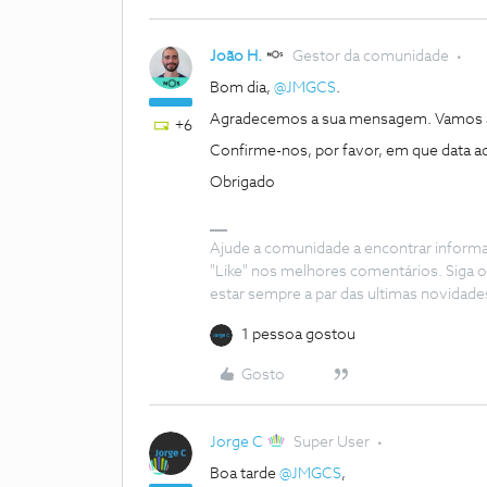
João H.
Gestor da comunidade
Bom dia,
@JMGCS
.
Agradecemos a sua mensagem. Vamos a
+6
Confirme-nos, por favor, em que data a
Obrigado
Ajude a comunidade a encontrar inform
"Like" nos melhores comentários. Siga o
estar sempre a par das ultimas novidade
1 pessoa gostou
Gosto
Jorge C
Super User
Boa tarde
@JMGCS
,