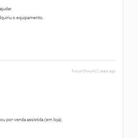
judar.
dquiriu o equipamento.
Forum|Forum|2 years ago
ou por venda assistida (em loja).