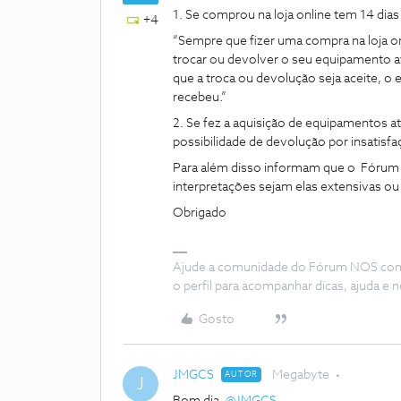
1. Se comprou na loja online tem 14 dia
+4
“Sempre que fizer uma compra na loja on
trocar ou devolver o seu equipamento a
que a troca ou devolução seja aceite,
recebeu.”
2. Se fez a aquisição de equipamentos a
possibilidade de devolução por insatisfa
Para além disso informam que o Fórum 
interpretações sejam elas extensivas ou r
Obrigado
Ajude a comunidade do Fórum NOS com “
o perfil para acompanhar dicas, ajuda 
Gosto
JMGCS
Megabyte
AUTOR
J