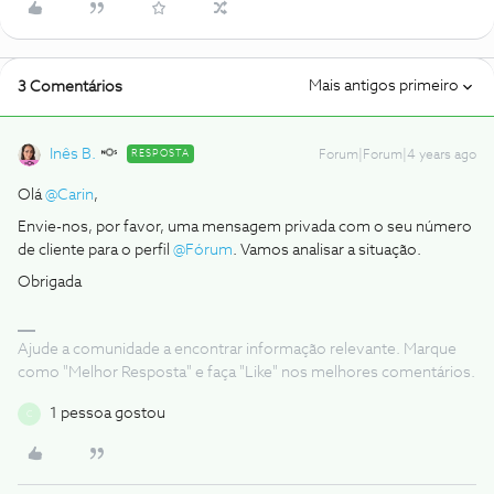
Mais antigos primeiro
3 Comentários
Inês B.
RESPOSTA
Forum|Forum|4 years ago
Olá
@Carin
,
Envie-nos, por favor, uma mensagem privada com o seu número
de cliente para o perfil
@Fórum
. Vamos analisar a situação.
Obrigada
Ajude a comunidade a encontrar informação relevante. Marque
como "Melhor Resposta" e faça "Like" nos melhores comentários.
1 pessoa gostou
C