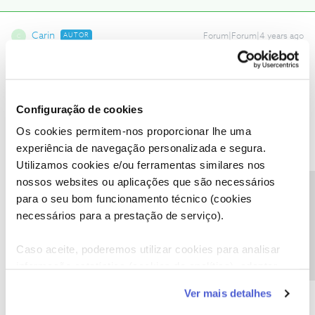
Carin
AUTOR
Forum|Forum|4 years ago
C
Já está a funcionar, depois de ter desinstalado 2 xs à 3a ficou
operacional, obrigada 👍
Configuração de cookies
Os cookies permitem-nos proporcionar lhe uma
experiência de navegação personalizada e segura.
Utilizamos cookies e/ou ferramentas similares nos
Ana P.
Forum|Forum|4 years ago
nossos websites ou aplicações que são necessários
Precisa de ajuda?
Olá
@Carin
,
para o seu bom funcionamento técnico (cookies
necessários para a prestação de serviço).
Agradecemos o se u feedback.
Caso sinta mais alguma dúvida, partilhe connosco.
Caso aceite, poderemos utilizar cookies para analisar
Obrigada
informação estatística (cookies de analítica), adaptar
este serviço às suas preferências e apresentar-lhe
Ver mais detalhes
funcionalidades (cookies de personalização e
Ajude a comunidade a encontrar informação relevante. Marque