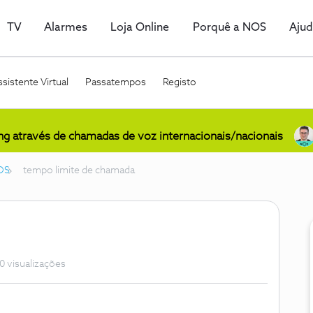
TV
Alarmes
Loja Online
Porquê a NOS
Aju
sistente Virtual
Passatempos
Registo
ing através de chamadas de voz internacionais/nacionais
OS
tempo limite de chamada
0 visualizações