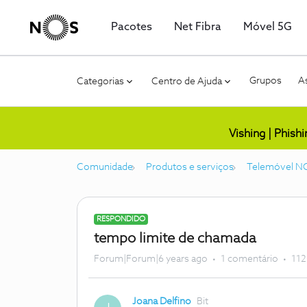
Pacotes
Net Fibra
Móvel 5G
Grupos
As
Categorias
Centro de Ajuda
Vishing | Phish
Comunidade
Produtos e serviços
Telemóvel N
RESPONDIDO
tempo limite de chamada
Forum|Forum|6 years ago
1 comentário
112
Joana Delfino
Bit