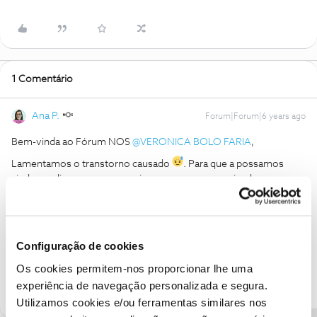
1 Comentário
Ana P.
Forum|Forum|6 years ago
Bem-vinda ao Fórum NOS
@VERONICA BOLO FARIA
,
Lamentamos o transtorno causado
. Para que a possamos
ajudar, pedimos que nos envie uma mensagem privada com o
seu número de cliente NOS ou o NIF do titular, por favor.
Obrigada
Configuração de cookies
Ajude a comunidade a encontrar informação relevante. Marque
Os cookies permitem-nos proporcionar lhe uma
como "Melhor Resposta" e faça "Like" nos melhores comentários.
experiência de navegação personalizada e segura.
Utilizamos cookies e/ou ferramentas similares nos