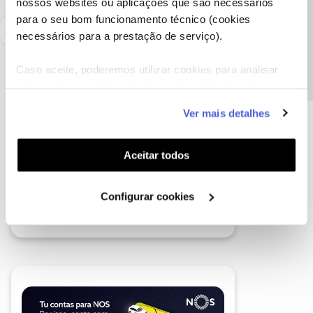
nossos websites ou aplicações que são necessários
Precisa de ajuda?
para o seu bom funcionamento técnico (cookies
necessários para a prestação de serviço).
Caso aceite, poderemos utilizar cookies para analisar
informação estatística (cookies de analítica), adaptar
este serviço às suas preferências e apresentar-lhe
Ver mais detalhes
funcionalidades (cookies de personalização e
funcionalidade) e adaptar anúncios aos seus interesses
(cookies de publicidade personalizada). Pode gerir a
Aceitar todos
utilização dos cookies clicando em "
Configurar
Cookies
".
Configurar cookies
A poupança que COMBINA