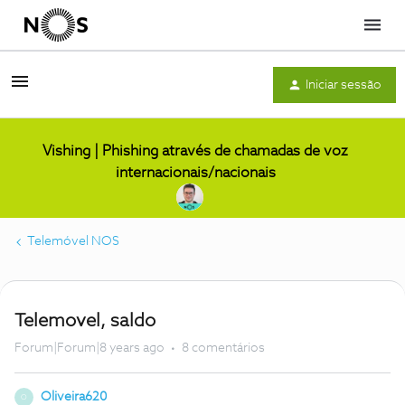
Menu
Iniciar sessão
Vishing | Phishing através de chamadas de voz
internacionais/nacionais
Telemóvel NOS
Telemovel, saldo
Forum|Forum|8 years ago
8 comentários
Oliveira620
O