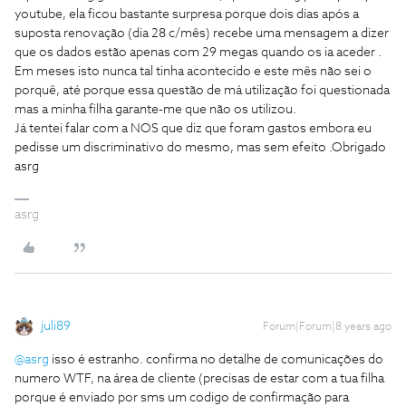
youtube, ela ficou bastante surpresa porque dois dias após a
suposta renovação (dia 28 c/mês) recebe uma mensagem a dizer
que os dados estão apenas com 29 megas quando os ia aceder .
Em meses isto nunca tal tinha acontecido e este mês não sei o
porquê, até porque essa questão de má utilização foi questionada
mas a minha filha garante-me que não os utilizou.
Já tentei falar com a NOS que diz que foram gastos embora eu
pedisse um discriminativo do mesmo, mas sem efeito .Obrigado
asrg
asrg
juli89
Forum|Forum|8 years ago
@asrg
isso é estranho. confirma no detalhe de comunicações do
numero WTF, na área de cliente (precisas de estar com a tua filha
porque é enviado por sms um codigo de confirmação para