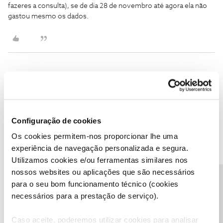
fazeres a consulta), se de dia 28 de novembro até agora ela não
gastou mesmo os dados.
asrg
Forum|Forum|8 years ago
Boa Tarde,
Na area de cliente da NOS? se for esse aparece os 29 megas,
Configuração de cookies
onde posso pedir esse código?
Os cookies permitem-nos proporcionar lhe uma
experiência de navegação personalizada e segura.
asrg
Utilizamos cookies e/ou ferramentas similares nos
nossos websites ou aplicações que são necessários
Precisa de ajuda?
para o seu bom funcionamento técnico (cookies
necessários para a prestação de serviço).
Carolina V.
Forum|Forum|8 years ago
Caso aceite, poderemos utilizar cookies para analisar