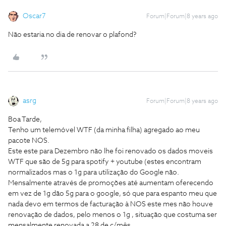
Oscar7
Forum|Forum|8 years ago
Não estaria no dia de renovar o plafond?
asrg
Forum|Forum|8 years ago
Boa Tarde,
Tenho um telemóvel WTF (da minha filha) agregado ao meu
pacote NOS.
Este este para Dezembro não lhe foi renovado os dados moveis
WTF que são de 5g para spotify + youtube (estes encontram
normalizados mas o 1g para utilização do Google não.
Mensalmente através de promoções até aumentam oferecendo
em vez de 1g dão 5g para o google, só que para espanto meu que
nada devo em termos de facturação à NOS este mes não houve
renovação de dados, pelo menos o 1g , situação que costuma ser
mensalmente renovada a 28 de c/mês.