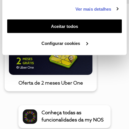
este serviço às suas preferências e apresentar-lhe
Ver mais detalhes
funcionalidades (cookies de personalização e
A poupança que COMBINA
funcionalidade) e adaptar anúncios aos seus interesses
(cookies de publicidade personalizada). Pode gerir a
Aceitar todos
utilização dos cookies clicando em "
Configurar
Cookies
".
Configurar cookies
Oferta de 2 meses Uber One
Conheça todas as
funcionalidades da my NOS