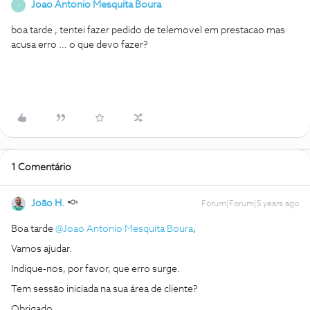
Joao Antonio Mesquita Boura
J
boa tarde , tentei fazer pedido de telemovel em prestacao mas
acusa erro … o que devo fazer?
1 Comentário
João H.
Forum|Forum|5 years ago
Boa tarde
@Joao Antonio Mesquita Boura
,
Vamos ajudar.
Indique-nos, por favor, que erro surge.
Tem sessão iniciada na sua área de cliente?
Obrigado