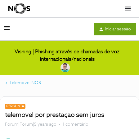
Menu
Iniciar sessão
Vishing | Phishing através de chamadas de voz
internacionais/nacionais
Telemóvel NOS
PERGUNTA
telemovel por prestaçao sem juros
Forum|Forum|5 years ago
1 comentário