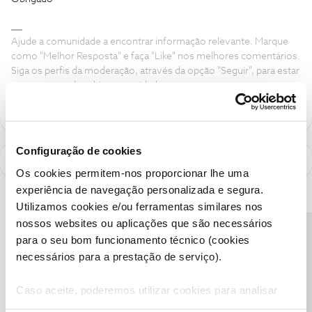
Ajude a comunidade a encontrar informação relevante. Marque
como "Melhor Resposta" e faça "Like" nos melhores comentários.
Siga os perfis da moderação, através da opção "Seguir", para estar
sempre a par das ultimas novidades.
Configuração de cookies
Os cookies permitem-nos proporcionar lhe uma
experiência de navegação personalizada e segura.
Utilizamos cookies e/ou ferramentas similares nos
nossos websites ou aplicações que são necessários
Precisa de ajuda?
para o seu bom funcionamento técnico (cookies
necessários para a prestação de serviço).
Caso aceite, poderemos utilizar cookies para analisar
informação estatística (cookies de analítica), adaptar