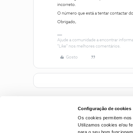
incorreto.
O número que está a tentar contactar d
Obrigado,
Ajude a comunidade a encontrar inform
"Like" nos melhores comentários.
Gosto
Configuração de cookies
Os cookies permitem-nos 
Utilizamos cookies e/ou f
para o seu bom funcioname