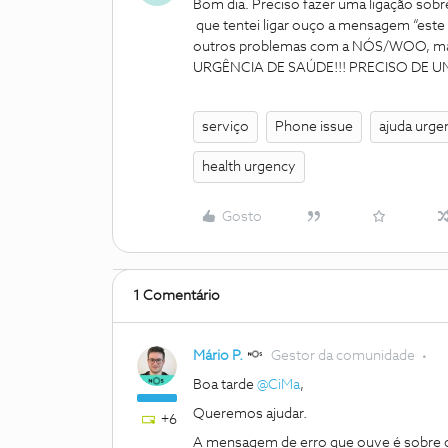
Bom dia. Preciso fazer uma ligação sob
que tentei ligar ouço a mensagem “este
outros problemas com a NÓS/WOO, mas
URGÊNCIA DE SAÚDE!!! PRECISO DE U
serviço
Phone issue
ajuda urge
health urgency
Gosto
1 Comentário
Mário P.
Gestor da comunidade
Boa tarde ​
@CiMa
,
Queremos ajudar.
+6
A mensagem de erro que ouve é sobre 