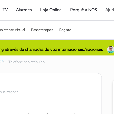
TV
Alarmes
Loja Online
Porquê a NOS
Aju
sistente Virtual
Passatempos
Registo
ing através de chamadas de voz internacionais/nacionais
OS
Telefone não atribuído
isualizações