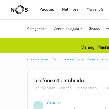
Pacotes
Net Fibra
Móvel 5G
Grupos
As
Categorias
Centro de Ajuda
Vishing | Phish
Comunidade
Produtos e serviços
Telemóvel N
Telefone não atribuído
Forum|Forum|1 year ago
1 comentário
34 v
CiMa
Bit
C