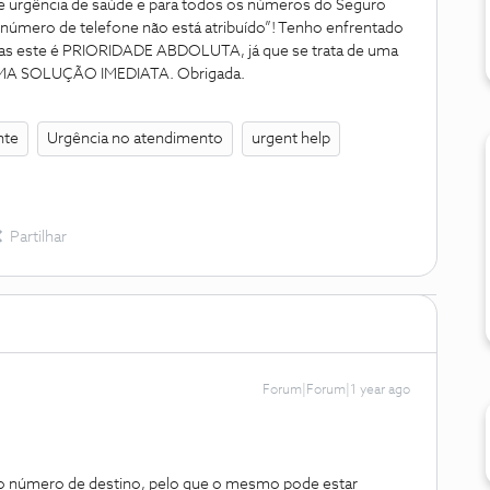
re urgência de saúde e para todos os números do Seguro
 número de telefone não está atribuído”! Tenho enfrentado
 este é PRIORIDADE ABDOLUTA, já que se trata de uma
MA SOLUÇÃO IMEDIATA. Obrigada.
nte
Urgência no atendimento
urgent help
Partilhar
Forum|Forum|1 year ago
o número de destino, pelo que o mesmo pode estar