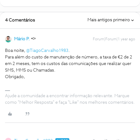
Mais antigos primeiro
4 Comentários
Mário P.
Forum|Forum|1 year ago
Boa noite, ​
@TiagoCarvalho1983
.
Para além do custo de manutenção de número, a taxa de €2 de 2
em 2 meses, tem os custos das comunicações que realizar quer
SMS, MMS ou Chamadas.
Obrigado,
Ajude a comunidade a encontrar informação relevante. Marque
como "Melhor Resposta" e faça "Like" nos melhores comentários.