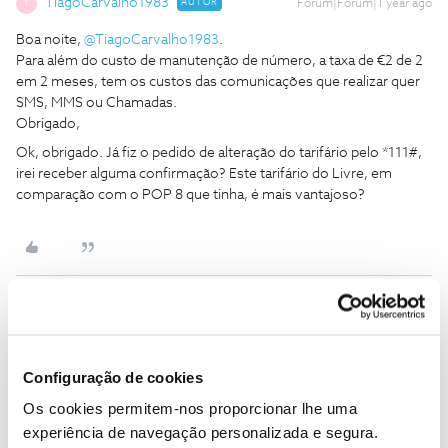
TiagoCarvalho1983
AUTOR
Forum|Forum|1 year ago
T
Boa noite, ​
@TiagoCarvalho1983
.
Para além do custo de manutenção de número, a taxa de €2 de 2
em 2 meses, tem os custos das comunicações que realizar quer
SMS, MMS ou Chamadas.
Obrigado,
Ok, obrigado. Já fiz o pedido de alteração do tarifário pelo *111#,
irei receber alguma confirmação? Este tarifário do Livre, em
comparação com o POP 8 que tinha, é mais vantajoso?
Olaf
Forum|Forum|1 year ago
Este também exige que faça carregamentos mas não mensais, é
Configuração de cookies
pelo menos de dois em dois meses ou que lá tenha dinheiro para
Os cookies permitem-nos proporcionar lhe uma
debitar os 2€
experiência de navegação personalizada e segura.