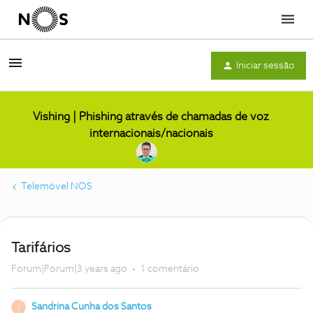
Menu
Iniciar sessão
Vishing | Phishing através de chamadas de voz
internacionais/nacionais
Telemóvel NOS
Tarifários
Forum|Forum|3 years ago
1 comentário
Sandrina Cunha dos Santos
S