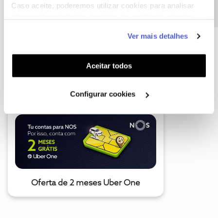
Caso aceite, poderemos utilizar cookies para analisar
informação estatística (cookies de analítica), adaptar
este serviço às suas preferências e apresentar-lhe
Ver mais detalhes
funcionalidades (cookies de personalização e
funcionalidade) e adaptar anúncios aos seus interesses
(cookies de publicidade personalizada). Pode gerir a
Aceitar todos
A poupança que COMBINA
utilização dos cookies clicando em "
Configurar
Cookies
".
Configurar cookies
Oferta de 2 meses Uber One