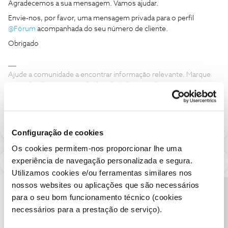
Agradecemos a sua mensagem. Vamos ajudar.
Envie-nos, por favor, uma mensagem privada para o perfil
@Fórum
acompanhada do seu número de cliente.
Obrigado
Ajude a comunidade a encontrar informação relevante. Marque
como "Melhor Resposta" e faça "Like" nos melhores comentários.
Siga os perfis da moderação, através da opção "Seguir", para estar
sempre a par das ultimas novidades.
Configuração de cookies
Os cookies permitem-nos proporcionar lhe uma
experiência de navegação personalizada e segura.
Utilizamos cookies e/ou ferramentas similares nos
nossos websites ou aplicações que são necessários
Precisa de ajuda?
para o seu bom funcionamento técnico (cookies
necessários para a prestação de serviço).