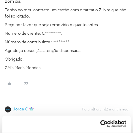
Bom dia.
Tenho no meu contrato um cartão com o tarifário Z livre que não
foi solicitado.
Peço por favor que seja removido o quanto antes.
Número de cliente: C*********;
Número de contribuinte : *********.
Agradeço desde já a atenção dispensada.
Obrigado,
Zélia Maria Mendes
Jorge C
Forum|Forum|2 months ago
Boa tarde ​
@ZELIA MARIA MENDES
,
Por motivos de segurança e privacidade, não deve partilhar