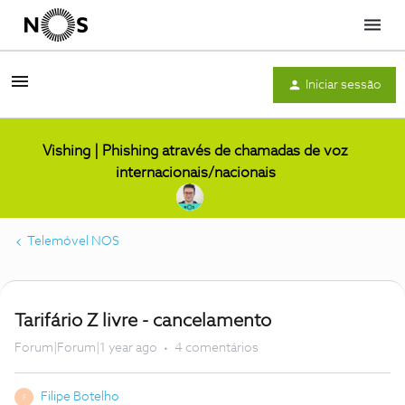
Menu
Iniciar sessão
Vishing | Phishing através de chamadas de voz
internacionais/nacionais
Telemóvel NOS
Tarifário Z livre - cancelamento
Forum|Forum|1 year ago
4 comentários
Filipe Botelho
F