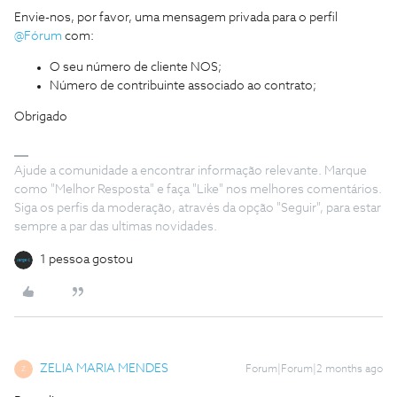
Envie-nos, por favor, uma mensagem privada para o perfil
@Fórum
com:
O seu número de cliente NOS;
Número de contribuinte associado ao contrato;
Obrigado
Ajude a comunidade a encontrar informação relevante. Marque
como "Melhor Resposta" e faça "Like" nos melhores comentários.
Siga os perfis da moderação, através da opção "Seguir", para estar
sempre a par das ultimas novidades.
1 pessoa gostou
ZELIA MARIA MENDES
Forum|Forum|2 months ago
Z