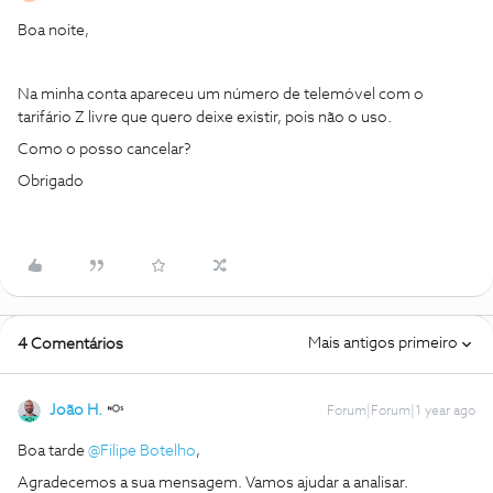
Boa noite,
Na minha conta apareceu um número de telemóvel com o
tarifário Z livre que quero deixe existir, pois não o uso.
Como o posso cancelar?
Obrigado
Mais antigos primeiro
4 Comentários
João H.
Forum|Forum|1 year ago
Boa tarde
@Filipe Botelho
,
Agradecemos a sua mensagem. Vamos ajudar a analisar.