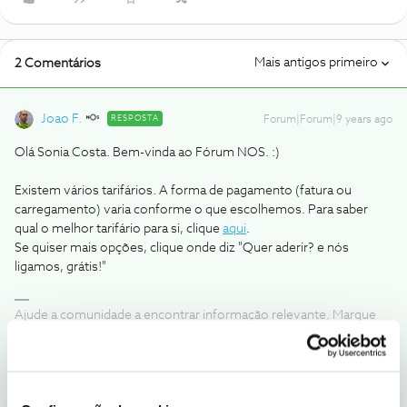
Mais antigos primeiro
2 Comentários
Joao F.
RESPOSTA
Forum|Forum|9 years ago
Olá Sonia Costa. Bem-vinda ao Fórum NOS. :)
Existem vários tarifários. A forma de pagamento (fatura ou
carregamento) varia conforme o que escolhemos. Para saber
qual o melhor tarifário para si, clique
aqui
.
Se quiser mais opções, clique onde diz "Quer aderir? e nós
ligamos, grátis!"
Ajude a comunidade a encontrar informação relevante. Marque
como "Melhor Resposta" e faça "Like" nos melhores comentários.