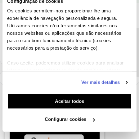
Configuração de cookies
Os cookies permitem-nos proporcionar lhe uma
KIKAS69
Forum|Forum|7 years ago
K
experiência de navegação personalizada e segura.
a nowo esta a oferecer os mesmos serviços que eu tenho por
Utilizamos cookies e/ou ferramentas similares nos
29.99,com a velocidade da net 100mp,eu tenho de velocidade
nossos websites ou aplicações que são necessários
40mp que raramente atinge e pago em media 50.00.
Precisa de ajuda?
para o seu bom funcionamento técnico (cookies
estou a pensar em mudar de operadora.
necessários para a prestação de serviço).
Caso aceite, poderemos utilizar cookies para analisar
informação estatística (cookies de analítica), adaptar
este serviço às suas preferências e apresentar-lhe
Ver mais detalhes
funcionalidades (cookies de personalização e
funcionalidade) e adaptar anúncios aos seus interesses
(cookies de publicidade personalizada). Pode gerir a
Aceitar todos
utilização dos cookies clicando em "
Configurar
Cookies
".
Configurar cookies