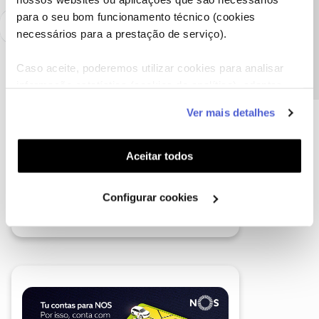
Precisa de ajuda?
para o seu bom funcionamento técnico (cookies
necessários para a prestação de serviço).
Caso aceite, poderemos utilizar cookies para analisar
informação estatística (cookies de analítica), adaptar
este serviço às suas preferências e apresentar-lhe
Ver mais detalhes
funcionalidades (cookies de personalização e
funcionalidade) e adaptar anúncios aos seus interesses
(cookies de publicidade personalizada). Pode gerir a
Aceitar todos
utilização dos cookies clicando em "
Configurar
Cookies
".
Configurar cookies
A poupança que COMBINA