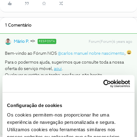
1 Comentário
Mário P.
RESPOSTA
Forum|Forum|6 years ago
Bem-vindo ao Fórum NOS
@carlos manuel nobre nascimento
,
Para o podermos ajuda, sugerimos que consulte toda a nossa
oferta do serviço móvel,
aqui
.
Qualquer questão que tenha, por favor, não hesite.
Estamos ao seu dispor.
Muito obrigado.
Configuração de cookies
Ajude a comunidade a encontrar informação relevante. Marque
Os cookies permitem-nos proporcionar lhe uma
como "Melhor Resposta" e faça "Like" nos melhores comentários.
experiência de navegação personalizada e segura.
Utilizamos cookies e/ou ferramentas similares nos
nossos websites ou aplicações que são necessários