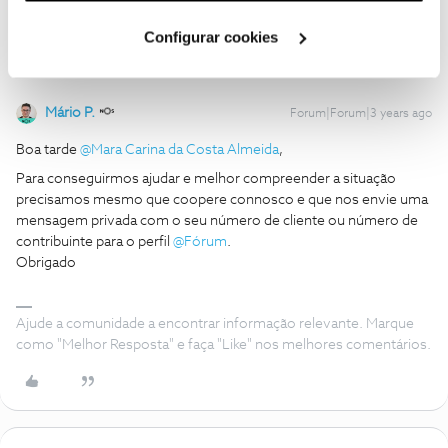
Cookies
".
Configurar cookies
Mário P.
Forum|Forum|3 years ago
Boa tarde
@Mara Carina da Costa Almeida
,
Para conseguirmos ajudar e melhor compreender a situação
precisamos mesmo que coopere connosco e que nos envie uma
mensagem privada com o seu número de cliente ou número de
contribuinte para o perfil
@Fórum
.
Obrigado
Ajude a comunidade a encontrar informação relevante. Marque
como "Melhor Resposta" e faça "Like" nos melhores comentários.