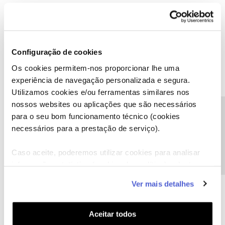
Mara Carina da Costa Almeida
Configuração de cookies
AUTOR
M
Forum|Forum|3 years ago
Os cookies permitem-nos proporcionar lhe uma
experiência de navegação personalizada e segura.
Utilizamos cookies e/ou ferramentas similares nos
nossos websites ou aplicações que são necessários
Precisa de ajuda?
para o seu bom funcionamento técnico (cookies
necessários para a prestação de serviço).
Caso aceite, poderemos utilizar cookies para analisar
informação estatística (cookies de analítica), adaptar
este serviço às suas preferências e apresentar-lhe
Ver mais detalhes
funcionalidades (cookies de personalização e
funcionalidade) e adaptar anúncios aos seus interesses
(cookies de publicidade personalizada). Pode gerir a
Aceitar todos
utilização dos cookies clicando em "
Configurar