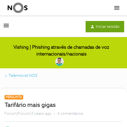
Menu
Iniciar sessão
Vishing | Phishing através de chamadas de voz
internacionais/nacionais
Telemóvel NOS
PERGUNTA
Tarifário mais gigas
Forum|Forum|3 years ago
4 comentários