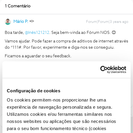
1 Comentário
Mário P.
Forum|Forum|3 years ago
Boa tarde,
@Inês121212
. Seja bem-vinda ao Fórum NOS. 😊
Vamos ajudar. Pode fazer a compra de aditivos de internet através
do *111#. Por favor, experimente e diga-nos se conseguiu.
Ficamos a aguardar o seu feedback.
Obrigado
Ajude a comunidade a encontrar informação relevante. Marque
como "Melhor Resposta" e faça "Like" nos melhores comentários.
Configuração de cookies
Os cookies permitem-nos proporcionar lhe uma
experiência de navegação personalizada e segura.
Utilizamos cookies e/ou ferramentas similares nos
nossos websites ou aplicações que são necessários
para o seu bom funcionamento técnico (cookies