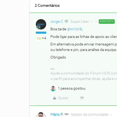
2 Comentários
Jorge C
Super User
RESPOSTA
Boa tarde
@mi1618
,
Pode ligar para as linhas de apoio ao cli
+4
Em alternativa pode enviar mensagem pri
ou telefone e pin, para análise da equip
Obrigado
Ajude a comunidade do Fórum NOS com “
o perfil para acompanhar dicas, ajuda 
1 pessoa gostou
Gosto
Mário P.
Gestor da comunidade