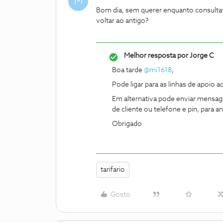
M
Bom dia, sem querer enquanto consultava
voltar ao antigo?
Melhor resposta por
Jorge C
Boa tarde
@mi1618
,
Pode ligar para as linhas de apoio a
Em alternativa pode enviar mensage
de cliente ou telefone e pin, para 
Obrigado
tarifario
Gosto