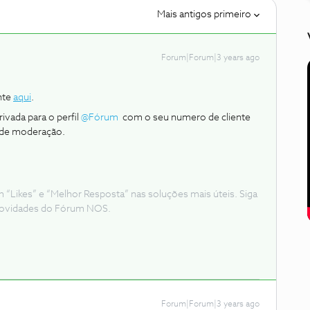
Mais antigos primeiro
Forum|Forum|3 years ago
ente
aqui
.
vada para o perfil
@Fórum
com o seu numero de cliente
a de moderação.
Likes” e “Melhor Resposta” nas soluções mais úteis. Siga
e novidades do Fórum NOS.
Forum|Forum|3 years ago