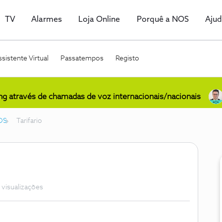
TV
Alarmes
Loja Online
Porquê a NOS
Aju
sistente Virtual
Passatempos
Registo
ing através de chamadas de voz internacionais/nacionais
OS
Tarifario
 visualizações