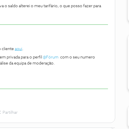
 o saldo alterei o meu tarifário, o que posso fazer para
o cliente
aqui
.
m privada para o perfil
@Fórum
com o seu numero
análise da equipa de moderação.
Partilhar