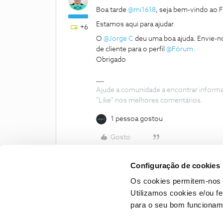
Boa tarde
@mi1618
, seja bem-vindo ao
Estamos aqui para ajudar.
+6
O
@Jorge C
deu uma boa ajuda. Envie-n
de cliente para o perfil
@Fórum
.
Obrigado
Ajude a comunidade a encontrar inform
"Like" nos melhores comentários.
1 pessoa gostou
Gosto
Configuração de cookies
Os cookies permitem-nos 
Utilizamos cookies e/ou f
para o seu bom funcioname