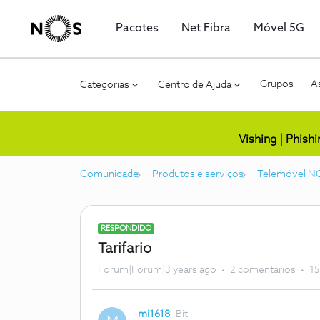
Pacotes
Net Fibra
Móvel 5G
Grupos
As
Categorias
Centro de Ajuda
Vishing | Phish
Comunidade
Produtos e serviços
Telemóvel N
RESPONDIDO
Tarifario
Forum|Forum|3 years ago
2 comentários
15
mi1618
Bit