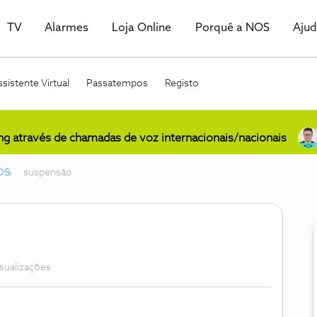
TV
Alarmes
Loja Online
Porquê a NOS
Aju
sistente Virtual
Passatempos
Registo
ing através de chamadas de voz internacionais/nacionais
OS
suspensão
isualizações