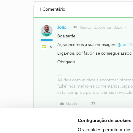
1 Comentário
João H.
Gestor da comunidade
Boa tarde,
Agradecemos a sua mensagem ​
@Joel A
+6
Diga-nos, por favor, se consegue assoc
Obrigado
Ajude a comunidade a encontrar inform
"Like" nos melhores comentários. Siga o
estar sempre a par das ultimas novidade
Gosto
Configuração de cookies
Os cookies permitem-nos 