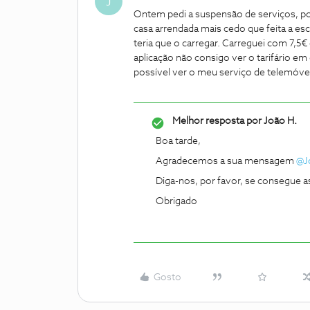
J
Ontem pedi a suspensão de serviços, poi
casa arrendada mais cedo que feita a escr
teria que o carregar. Carreguei com 7,
aplicação não consigo ver o tarifário e
possível ver o meu serviço de telemóvel
Melhor resposta por
João H.
Boa tarde,
Agradecemos a sua mensagem ​
@J
Diga-nos, por favor, se consegue 
Obrigado
Gosto