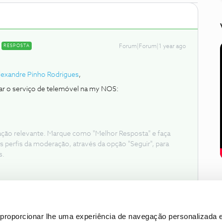
RESPOSTA
Forum|Forum|1 year ago
lexandre Pinho Rodrigues
,
iar o serviço de telemóvel na my NOS:
ação relevante. Marque como "Melhor Resposta" e faça
s perfis da moderação, através da opção "Seguir", para
s.
proporcionar lhe uma experiência de navegação personalizada e