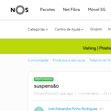
Pacotes
Net Fibra
Móvel 5G
Grupos
As
Categorias
Centro de Ajuda
Vishing | Phish
Comunidade
Produtos e serviços
Telemóvel N
RESPONDIDO
suspensão
Forum|Forum|1 year ago
1 comentário
23 v
Joel Alexandre Pinho Rodrigues
Bit