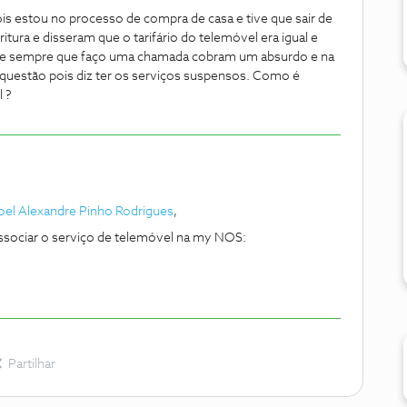
s estou no processo de compra de casa e tive que sair de
itura e disseram que o tarifário do telemóvel era igual e
5€ e sempre que faço uma chamada cobram um absurdo e na
m questão pois diz ter os serviços suspensos. Como é
 ?
oel Alexandre Pinho Rodrigues
,
associar o serviço de telemóvel na my NOS:
Partilhar