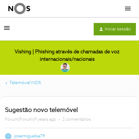
Menu
Iniciar sessão
Vishing | Phishing através de chamadas de voz
internacionais/nacionais
Telemóvel NOS
Sugestão novo telemóvel
Forum|Forum|9 years ago
2 comentários
josemiguelsa79
J