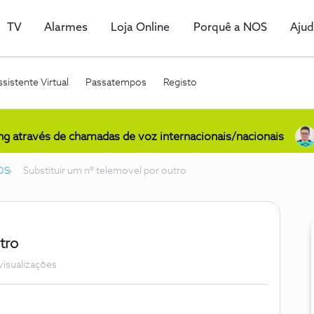
TV
Alarmes
Loja Online
Porquê a NOS
Aju
sistente Virtual
Passatempos
Registo
ing através de chamadas de voz internacionais/nacionais
OS
Substituir um nº telemovel por outro
tro
visualizações