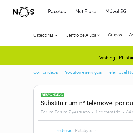
Pacotes
Net Fibra
Móvel 5G
Grupos
As
Categorias
Centro de Ajuda
Vishing | Phish
Comunidade
Produtos e serviços
Telemóvel N
RESPONDIDO
Substituir um nº telemovel por ou
Forum|Forum|7 years ago
1 comentário
64 
estevao
Petabyte