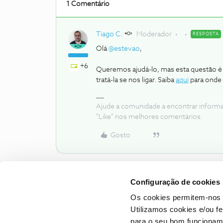
1 Comentário
Tiago C.
Moderador
RESPOSTA
Olá
@estevao
,
+6
Queremos ajudá-lo, mas esta questão é e
tratá-la se nos ligar. Saiba
aqui
para onde 
Ajude a comunidade a encontrar inform
"Like" nos melhores comentários.
Gosto
Configuração de cookies
Os cookies permitem-nos 
Utilizamos cookies e/ou f
para o seu bom funcioname