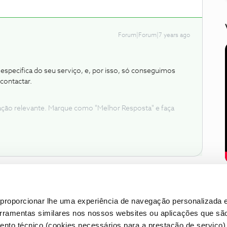
Forum|Forum|7 years ago
specifica do seu serviço, e, por isso, só conseguimos
contactar.
ação relevante. Marque como "Melhor Resposta" e faça
proporcionar lhe uma experiência de navegação personalizada e
erramentas similares nos nossos websites ou aplicações que sã
nto técnico (cookies necessários para a prestação de serviço)