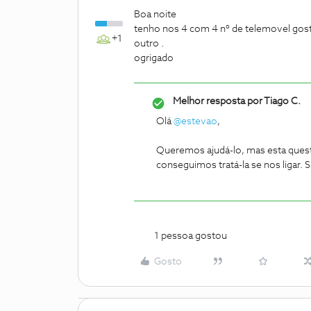
Boa noite
tenho nos 4 com 4 nº de telemovel gosta
+1
outro .
ogrigado
Melhor resposta por
Tiago C.
Olá
@estevao
,
Queremos ajudá-lo, mas esta questã
conseguimos tratá-la se nos ligar. 
1 pessoa gostou
Gosto