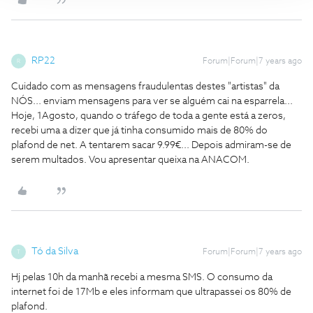
RP22
Forum|Forum|7 years ago
R
Cuidado com as mensagens fraudulentas destes "artistas" da
NÓS... enviam mensagens para ver se alguém cai na esparrela...
Hoje, 1Agosto, quando o tráfego de toda a gente está a zeros,
recebi uma a dizer que já tinha consumido mais de 80% do
plafond de net. A tentarem sacar 9.99€... Depois admiram-se de
serem multados. Vou apresentar queixa na ANACOM.
Tó da Silva
Forum|Forum|7 years ago
T
Hj pelas 10h da manhã recebi a mesma SMS. O consumo da
internet foi de 17Mb e eles informam que ultrapassei os 80% de
plafond.