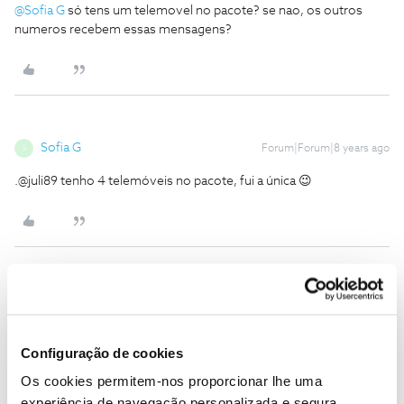
@Sofia G
só tens um telemovel no pacote? se nao, os outros
numeros recebem essas mensagens?
Sofia G
Forum|Forum|8 years ago
S
.@juli89 tenho 4 telemóveis no pacote, fui a única 😉
Oscar7
Forum|Forum|8 years ago
Deve ser o teu número que tá recebe essas mensagens dos
Configuração de cookies
outros cartões. Vê na tua área de cliente se algum passou os 80%.
Mas pelo que disseram em cima isso pode ser só uma mensagem
Os cookies permitem-nos proporcionar lhe uma
a informar condições dos extras de net.
experiência de navegação personalizada e segura.