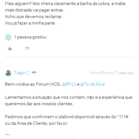
Mais alguém? Isto cheira claramente a banha da cobra, a malta
mais distraída vai pagar extras.
Acho que devemos reclamar.
Vou já fazer a minha parte.
1 pessoa gostou
R
Tiago C.
Forum|Forum|7 years ago
Bem-vindos ao Fórum NOS,
@RP22
e
@Tó da Silva
Lamentamos a situação que nos contam, não é a experiência que
queremos dar aos nossos clientes.
Pedimos que confirmem o plafond disponível através do *111#
ou da Área de Cliente, por favor.