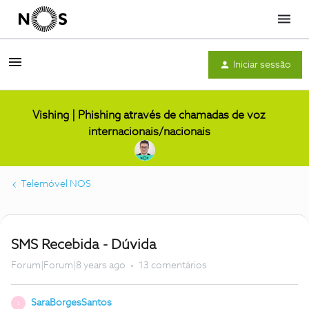
Menu
Iniciar sessão
Vishing | Phishing através de chamadas de voz
internacionais/nacionais
Telemóvel NOS
SMS Recebida - Dúvida
Forum|Forum|8 years ago
13 comentários
SaraBorgesSantos
S