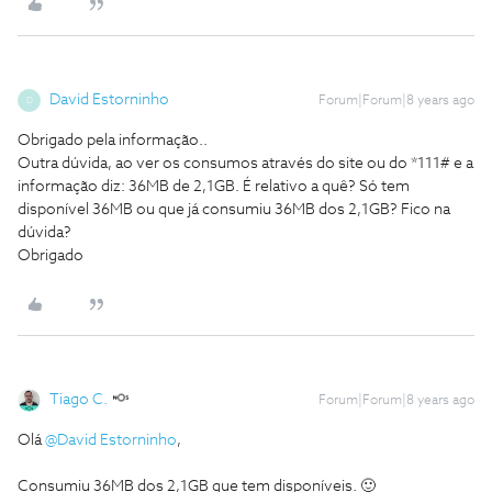
David Estorninho
Forum|Forum|8 years ago
D
Obrigado pela informação..
Outra dúvida, ao ver os consumos através do site ou do *111# e a
informação diz: 36MB de 2,1GB. É relativo a quê? Só tem
disponível 36MB ou que já consumiu 36MB dos 2,1GB? Fico na
dúvida?
Obrigado
Tiago C.
Forum|Forum|8 years ago
Olá
@David Estorninho
,
Consumiu 36MB dos 2,1GB que tem disponíveis. 🙂