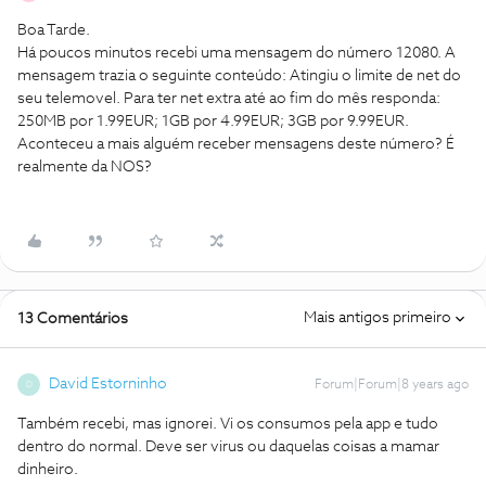
Boa Tarde.
Há poucos minutos recebi uma mensagem do número 12080. A
mensagem trazia o seguinte conteúdo: Atingiu o limite de net do
seu telemovel. Para ter net extra até ao fim do mês responda:
250MB por 1.99EUR; 1GB por 4.99EUR; 3GB por 9.99EUR.
Aconteceu a mais alguém receber mensagens deste número? É
realmente da NOS?
Mais antigos primeiro
13 Comentários
David Estorninho
Forum|Forum|8 years ago
D
Também recebi, mas ignorei. Vi os consumos pela app e tudo
dentro do normal. Deve ser virus ou daquelas coisas a mamar
dinheiro.