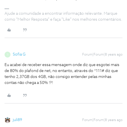
Ajude a comunidade a encontrar informação relevante. Marque
como "Melhor Resposta" e faça "Like" nos melhores comentários.
Sofia G
Forum|Forum|8 years ago
S
Eu acabei de receber essa mensagem onde diz que esgotei mais
de 80% do plafond de net, no entanto, através do *111# diz que
tenho 2,37GB dos 4GB, não consigo entender pelas minhas
contas não chega a 50% !?!
juli89
Forum|Forum|8 years ago