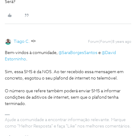
Será?
Tiago C.
Forum|Forum|8 years ago
Bem-vindos à comunidade,
@SaraBorgesSantos
e
@David
Estorninho
.
Sim, essa SMS é da NOS. Ao ter recebido essa mensagem em
concreto, esgotou o seu plafond de internet no telemóvel.
O número que refere também poderá enviar SMS a informar
condições de aditivos de internet, sem que o plafond tenha
terminado.
Ajude a comunidade a encontrar informação relevante. Marque
como "Melhor Resposta" e faça "Like" nos melhores comentários.